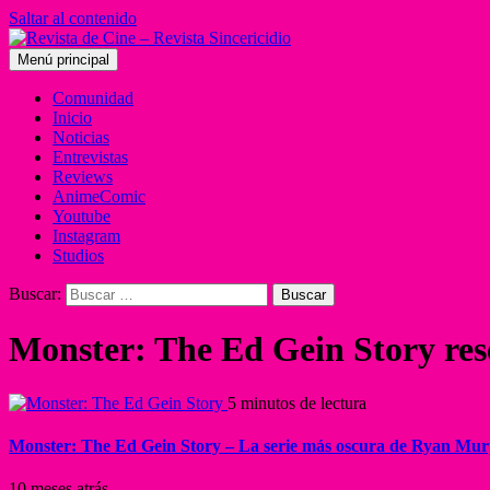
Saltar al contenido
Menú principal
Comunidad
Inicio
Noticias
Entrevistas
Reviews
AnimeComic
Youtube
Instagram
Studios
Buscar:
Monster: The Ed Gein Story re
5 minutos de lectura
Monster: The Ed Gein Story – La serie más oscura de Ryan M
10 meses atrás