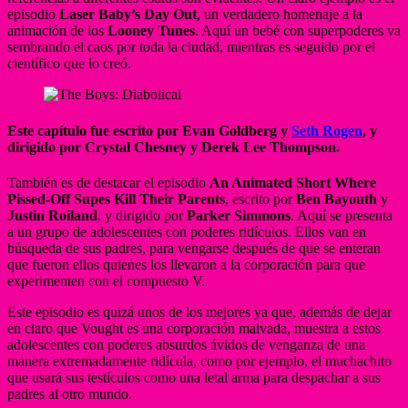
episodio
Laser Baby’s Day Out
, un verdadero homenaje a la
animación de los
Looney Tunes
. Aquí un bebé con superpoderes va
sembrando el caos por toda la ciudad, mientras es seguido por el
científico que lo creó.
Este capítulo fue escrito por
Evan Goldberg y
Seth Rogen
,
y
dirigido por
Crystal Chesney y Derek Lee Thompson
.
También es de destacar el episodio
An Animated Short Where
Pissed-Off Supes Kill Their Parents
, escrito por
Ben Bayouth
y
Justin Roiland
, y dirigido por
Parker Simmons
. Aquí se presenta
a un grupo de adolescentes con poderes ridículos. Ellos van en
búsqueda de sus padres, para vengarse después de que se enteran
que fueron ellos quienes los llevaron a la corporación para que
experimenten con el compuesto V.
Este episodio es quizá unos de los mejores ya que, además de dejar
en claro que Vought es una corporación malvada, muestra a estos
adolescentes con poderes absurdos ávidos de venganza de una
manera extremadamente ridícula, como por ejemplo, el muchachito
que usará sus testículos como una letal arma para despachar a sus
padres al otro mundo.