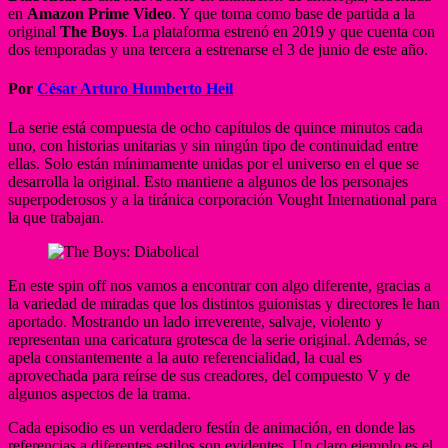
en
Amazon Prime Video
. Y que toma como base de partida a la
original
The Boys
. La plataforma estrenó en 2019 y que cuenta con
dos temporadas y una tercera a estrenarse el 3 de junio de este año.
Por
César Arturo Humberto Heil
La serie está compuesta de ocho capítulos de quince minutos cada
uno, con historias unitarias y sin ningún tipo de continuidad entre
ellas. Solo están mínimamente unidas por el universo en el que se
desarrolla la original. Esto mantiene a algunos de los personajes
superpoderosos y a la tiránica corporación Vought International para
la que trabajan.
En este spin off nos vamos a encontrar con algo diferente, gracias a
la variedad de miradas que los distintos guionistas y directores le han
aportado. Mostrando un lado irreverente, salvaje, violento y
representan una caricatura grotesca de la serie original. Además, se
apela constantemente a la auto referencialidad, la cual es
aprovechada para reírse de sus creadores, del compuesto V y de
algunos aspectos de la trama.
Cada episodio es un verdadero festín de animación, en donde las
referencias a diferentes estilos son evidentes. Un claro ejemplo es el