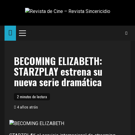
Saltar
al
contenido
Menú
principal
BECOMING ELIZABETH:
STARZPLAY estrena su
nueva serie dramática
2 minutos de lectura
4 años atrás