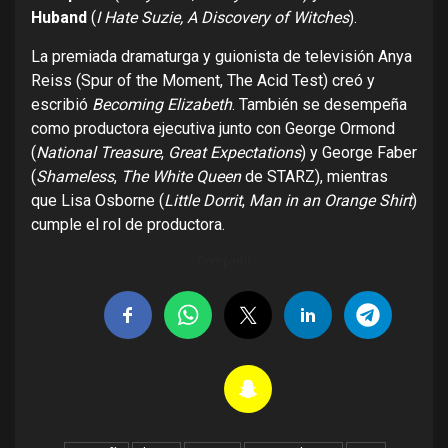
Huband
(
I Hate Suzie, A Discovery of Witches
).
La premiada dramaturga y guionista de televisión Anya
Reiss (Spur of the Moment, The Acid Test) creó y
escribió
Becoming Elizabeth
. También se desempeña
como productora ejecutiva junto con George Ormond
(
National Treasure
,
Great Expectations
) y George Faber
(
Shameless
,
The White Queen
de STARZ), mientras
que Lisa Osborne (
Little Dorrit
,
Man in an Orange Shirt
)
cumple el rol de productora.
Compartir