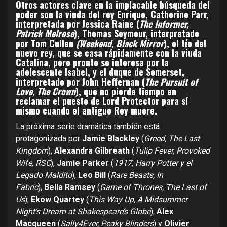
Otros actores clave en la implacable búsqueda del
poder son la viuda del rey Enrique, Catherine Parr,
interpretada por Jessica Raine (
The Informer,
Patrick Melrose
), Thomas Seymour, interpretado
por Tom Cullen
(Weekend, Black Mirror
), el tío del
nuevo rey, que se casa rápidamente con la viuda
Catalina, pero pronto se interesa por la
adolescente Isabel, y el duque de Somerset,
interpretado por John Heffernan (
The Pursuit of
Love, The Crown
), que no pierde tiempo en
reclamar el puesto de Lord Protector para sí
mismo cuando el antiguo Rey muere.
La próxima serie dramática también está
protagonizada por
Jamie Blackley
(
Greed, The Last
Kingdom
),
Alexandra Gilbreath
(
Tulip Fever, Provoked
Wife, RSC
),
Jamie Parker
(
1917, Harry Potter y el
Legado Maldito
),
Leo Bill
(
Rare Beasts, In
Fabric
),
Bella Ramsey
(
Game of Thrones, The Last of
Us
),
Ekow Quartey
(
This Way Up, A Midsummer
Night’s Dream at Shakespeare’s Globe
),
Alex
Macqueen
(
Sally4Ever, Peaky Blinders
) y
Olivier