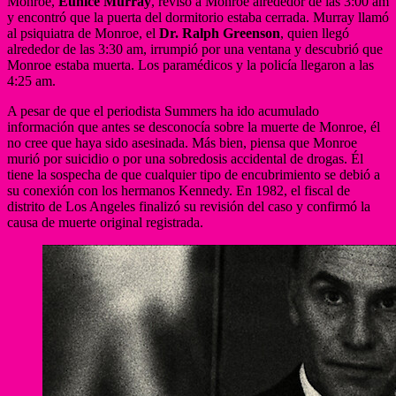
Monroe,
Eunice Murray
, revisó a Monroe alrededor de las 3:00 am
y encontró que la puerta del dormitorio estaba cerrada. Murray llamó
al psiquiatra de Monroe, el
Dr. Ralph Greenson
, quien llegó
alrededor de las 3:30 am, irrumpió por una ventana y descubrió que
Monroe estaba muerta. Los paramédicos y la policía llegaron a las
4:25 am.
A pesar de que el periodista Summers ha ido acumulado
información que antes se desconocía sobre la muerte de Monroe, él
no cree que haya sido asesinada. Más bien, piensa que Monroe
murió por suicidio o por una sobredosis accidental de drogas. Él
tiene la sospecha de que cualquier tipo de encubrimiento se debió a
su conexión con los hermanos Kennedy. En 1982, el fiscal de
distrito de Los Angeles finalizó su revisión del caso y confirmó la
causa de muerte original registrada.