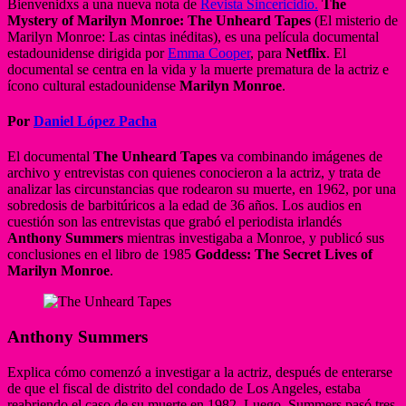
Bienvenidxs a una nueva nota de
Revista Sincericidio.
The
Mystery of Marilyn Monroe: The Unheard Tapes
(El misterio de
Marilyn Monroe: Las cintas inéditas), es una película documental
estadounidense dirigida por
Emma Cooper
, para
Netflix
. El
documental se centra en la vida y la muerte prematura de la actriz e
ícono cultural estadounidense
Marilyn Monroe
.
Por
Daniel López Pacha
El documental
The Unheard Tapes
va combinando imágenes de
archivo y entrevistas con quienes conocieron a la actriz, y trata de
analizar las circunstancias que rodearon su muerte, en 1962, por una
sobredosis de barbitúricos a la edad de 36 años. Los audios en
cuestión son las entrevistas que grabó el periodista irlandés
Anthony Summers
mientras investigaba a Monroe, y publicó sus
conclusiones en el libro de 1985
Goddess: The Secret Lives of
Marilyn Monroe
.
Anthony Summers
Explica cómo comenzó a investigar a la actriz, después de enterarse
de que el fiscal de distrito del condado de Los Angeles, estaba
reabriendo el caso de su muerte en 1982. Luego, Summers pasó tres