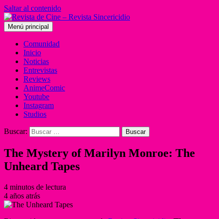
Saltar al contenido
Menú principal
Comunidad
Inicio
Noticias
Entrevistas
Reviews
AnimeComic
Youtube
Instagram
Studios
Buscar:
The Mystery of Marilyn Monroe: The
Unheard Tapes
4 minutos de lectura
4 años atrás