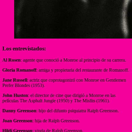
Los entrevistados:
Al Rosen
: agente que conoció a Monroe al principio de su carrera.
Gloria Romanoff
: amiga y propietaria del restaurante de Romanoff.
Jane Russell
: actriz que coprotagonizó con Monroe en Gentlemen
Prefer Blondes (1953).
John Huston
: el director de cine que dirigió a Monroe en las
películas The Asphalt Jungle (1950) y The Misfits (1961).
Danny Greenson
: hijo del difunto psiquiatra Ralph Greenson.
Joan Greenson
: hija de Ralph Greenson.
Hildi Greenson
: viuda de Ralph Greenson.