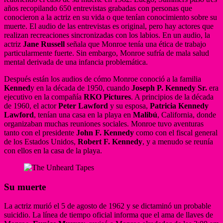
años recopilando 650 entrevistas grabadas con personas que
conocieron a la actriz en su vida o que tenían conocimiento sobre su
muerte. El audio de las entrevistas es original, pero hay actores que
realizan recreaciones sincronizadas con los labios. En un audio, la
actriz
Jane Russell
señala que Monroe tenía una ética de trabajo
particularmente fuerte. Sin embargo, Monroe sufría de mala salud
mental derivada de una infancia problemática.
Después están los audios de cómo Monroe conoció a la familia
Kenned
y en la década de 1950, cuando
Joseph P. Kennedy Sr.
era
ejecutivo en la compañía
RKO Pictures
. A principios de la década
de 1960, el actor
Peter Lawford
y su esposa,
Patricia Kennedy
Lawford
, tenían una casa en la playa en
Malibú
, California, donde
organizaban muchas reuniones sociales. Monroe tuvo aventuras
tanto con el presidente
John F. Kennedy
como con el fiscal general
de los Estados Unidos,
Robert F. Kennedy
, y a menudo se reunía
con ellos en la casa de la playa.
Su muerte
La actriz murió el 5 de agosto de 1962 y se dictaminó un probable
suicidio. La línea de tiempo oficial informa que el ama de llaves de