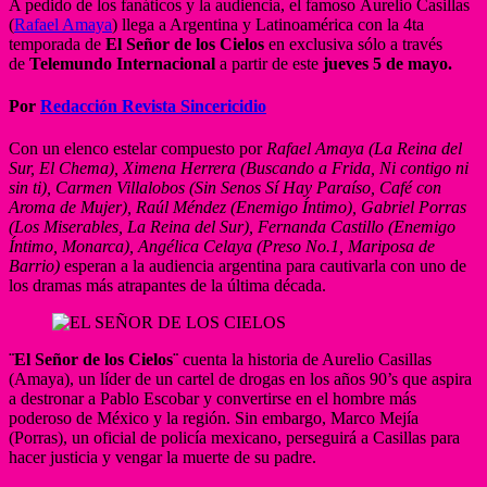
A pedido de los fanáticos y la audiencia, el famoso Aurelio Casillas
(
Rafael Amaya
) llega a Argentina y Latinoamérica con la 4ta
temporada de
El Señor de los Cielos
en exclusiva sólo a través
de
Telemundo Internacional
a partir de este
jueves 5 de mayo.
Por
Redacción Revista Sincericidio
Con un elenco estelar compuesto por
Rafael Amaya (La Reina del
Sur, El Chema), Ximena Herrera (Buscando a Frida, Ni contigo ni
sin ti), Carmen Villalobos (Sin Senos Sí Hay Paraíso, Café con
Aroma de Mujer), Raúl Méndez (Enemigo Íntimo), Gabriel Porras
(Los Miserables, La Reina del Sur), Fernanda Castillo (Enemigo
Íntimo, Monarca), Angélica Celaya (Preso No.1, Mariposa de
Barrio)
esperan a la audiencia argentina para cautivarla con uno de
los dramas más atrapantes de la última década.
¨El Señor de los Cielos¨
cuenta la historia de Aurelio Casillas
(Amaya), un líder de un cartel de drogas en los años 90’s que aspira
a destronar a Pablo Escobar y convertirse en el hombre más
poderoso de México y la región. Sin embargo, Marco Mejía
(Porras), un oficial de policía mexicano, perseguirá a Casillas para
hacer justicia y vengar la muerte de su padre.