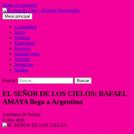
Saltar al contenido
Menú principal
Comunidad
Inicio
Noticias
Entrevistas
Reviews
AnimeComic
Youtube
Instagram
Studios
Buscar:
EL SEÑOR DE LOS CIELOS: RAFAEL
AMAYA llega a Argentina
2 minutos de lectura
4 años atrás