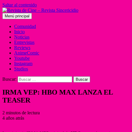
Saltar al contenido
Menú principal
Comunidad
Inicio
Noticias
Entrevistas
Reviews
AnimeComic
Youtube
Instagram
Studios
Buscar:
IRMA VEP: HBO MAX LANZA EL
TEASER
2 minutos de lectura
4 años atrás