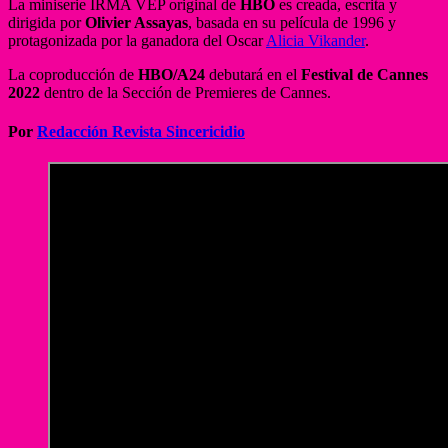
La miniserie IRMA VEP original de
HBO
es creada, escrita y
dirigida por
Olivier Assayas
, basada en su película de 1996 y
protagonizada por la ganadora del Oscar
Alicia Vikander
.
La coproducción de
HBO/A24
debutará en el
Festival de Cannes
2022
dentro de la Sección de Premieres de Cannes.
Por
Redacción Revista Sincericidio