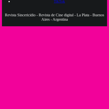
TikTok
Revista Sincericidio - Revista de Cine digital - La Plata - Buenos
Aires - Argentina