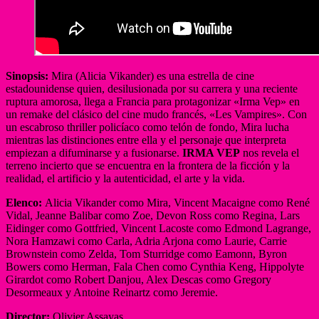
Sinopsis:
Mira (Alicia Vikander) es una estrella de cine
estadounidense quien, desilusionada por su carrera y una reciente
ruptura amorosa, llega a Francia para protagonizar «Irma Vep» en
un remake del clásico del cine mudo francés, «Les Vampires». Con
un escabroso thriller policíaco como telón de fondo, Mira lucha
mientras las distinciones entre ella y el personaje que interpreta
empiezan a difuminarse y a fusionarse.
IRMA VEP
nos revela el
terreno incierto que se encuentra en la frontera de la ficción y la
realidad, el artificio y la autenticidad, el arte y la vida.
Elenco:
Alicia Vikander como Mira, Vincent Macaigne como René
Vidal, Jeanne Balibar como Zoe, Devon Ross como Regina, Lars
Eidinger como Gottfried, Vincent Lacoste como Edmond Lagrange,
Nora Hamzawi como Carla, Adria Arjona como Laurie, Carrie
Brownstein como Zelda, Tom Sturridge como Eamonn, Byron
Bowers como Herman, Fala Chen como Cynthia Keng, Hippolyte
Girardot como Robert Danjou, Alex Descas como Gregory
Desormeaux y Antoine Reinartz como Jeremie.
Director:
Olivier Assayas