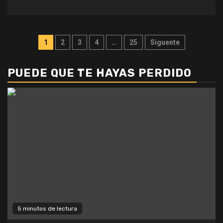
Paginación
1
2
3
4
…
25
Siguente
de
PUEDE QUE TE HAYAS PERDIDO
entradas
5 minutos de lectura