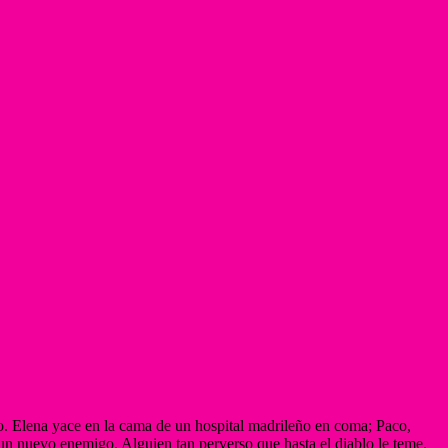
ico. Elena yace en la cama de un hospital madrileño en coma; Paco,
a un nuevo enemigo. Alguien tan perverso que hasta el diablo le teme.