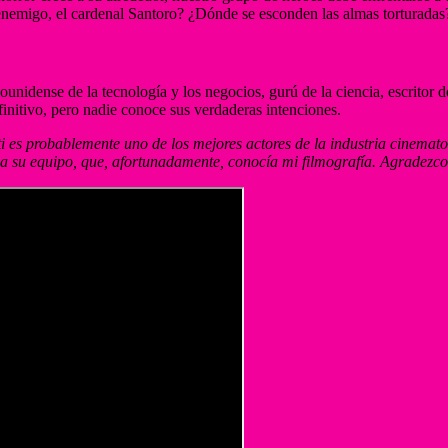
enemigo, el cardenal Santoro? ¿Dónde se esconden las almas torturadas
ounidense de la tecnología y los negocios, gurú de la ciencia, escritor
finitivo, pero nadie conoce sus verdaderas intenciones.
 es probablemente uno de los mejores actores de la industria cinemat
 a su equipo, que, afortunadamente, conocía mi filmografía. Agradezco