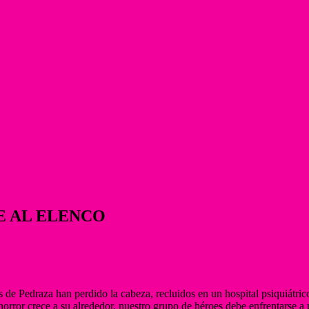
E AL ELENCO
es de Pedraza han perdido la cabeza, recluidos en un hospital psiquiátr
 horror crece a su alrededor, nuestro grupo de héroes debe enfrentarse 