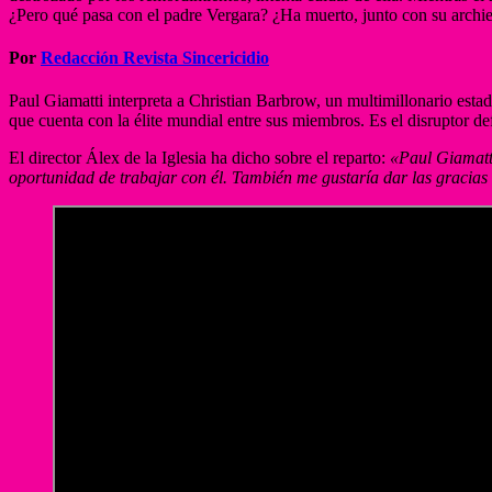
¿Pero qué pasa con el padre Vergara? ¿Ha muerto, junto con su archi
Por
Redacción Revista Sincericidio
Paul Giamatti interpreta a Christian Barbrow, un multimillonario estad
que cuenta con la élite mundial entre sus miembros. Es el disruptor de
El director Álex de la Iglesia ha dicho sobre el reparto:
«Paul Giamatti
oportunidad de trabajar con él. También me gustaría dar las gracias