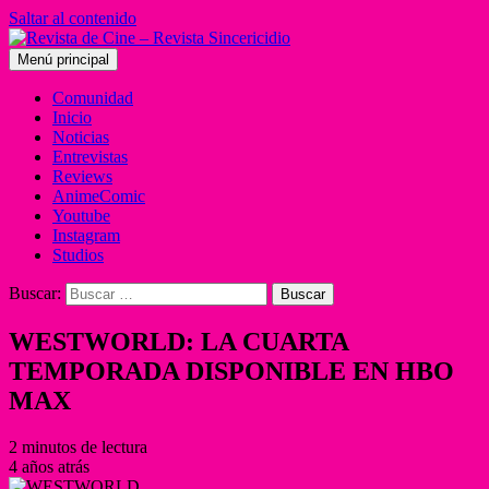
Saltar al contenido
Menú principal
Comunidad
Inicio
Noticias
Entrevistas
Reviews
AnimeComic
Youtube
Instagram
Studios
Buscar:
WESTWORLD: LA CUARTA
TEMPORADA DISPONIBLE EN HBO
MAX
2 minutos de lectura
4 años atrás