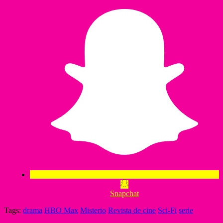
Snapchat
Tags:
drama
HBO Max
Misterio
Revista de cine
Sci-Fi
serie