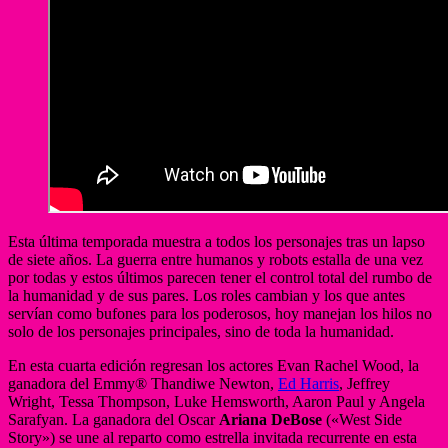
Esta última temporada muestra a todos los personajes tras un lapso
de siete años. La guerra entre humanos y robots estalla de una vez
por todas y estos últimos parecen tener el control total del rumbo de
la humanidad y de sus pares. Los roles cambian y los que antes
servían como bufones para los poderosos, hoy manejan los hilos no
solo de los personajes principales, sino de toda la humanidad.
En esta cuarta edición regresan los actores Evan Rachel Wood, la
ganadora del Emmy® Thandiwe Newton,
Ed Harris
, Jeffrey
Wright, Tessa Thompson, Luke Hemsworth, Aaron Paul y Angela
Sarafyan. La ganadora del Oscar
Ariana DeBose
(«West Side
Story») se une al reparto como estrella invitada recurrente en esta