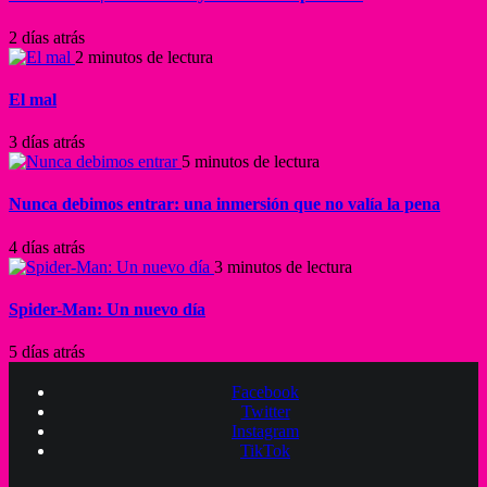
2 días atrás
2 minutos de lectura
El mal
3 días atrás
5 minutos de lectura
Nunca debimos entrar: una inmersión que no valía la pena
4 días atrás
3 minutos de lectura
Spider-Man: Un nuevo día
5 días atrás
Facebook
Twitter
Instagram
TikTok