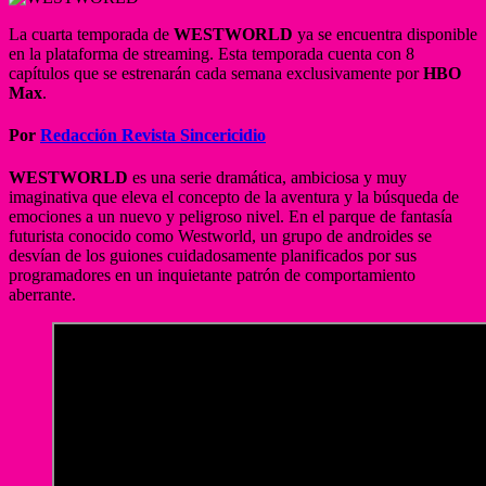
La cuarta temporada de
WESTWORLD
ya se encuentra disponible
en la plataforma de streaming. Esta temporada cuenta con 8
capítulos que se estrenarán cada semana exclusivamente por
HBO
Max
.
Por
Redacción Revista Sincericidio
WESTWORLD
es una serie dramática, ambiciosa y muy
imaginativa que eleva el concepto de la aventura y la búsqueda de
emociones a un nuevo y peligroso nivel. En el parque de fantasía
futurista conocido como Westworld, un grupo de androides se
desvían de los guiones cuidadosamente planificados por sus
programadores en un inquietante patrón de comportamiento
aberrante.