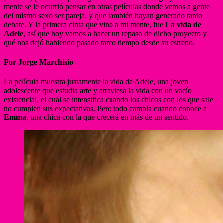
mente se le ocurrió pensar en otras películas donde vemos a gente
del mismo sexo ser pareja, y que también hayan generado tanto
debate. Y la primera cinta que vino a mi mente, fue
La vida de
Adele
, así que hoy vamos a hacer un repaso de dicho proyecto y
qué nos dejó habiendo pasado tanto tiempo desde su estreno.
Por Jorge Marchisio
La película muestra justamente la vida de Adele, una joven
adolescente que estudia arte y atraviesa la vida con un vacío
existencial, el cual se intensifica cuando los chicos con los que sale
no cumplen sus expectativas. Pero todo cambia cuando conoce a
Emma
, una chica con la que crecerá en más de un sentido.