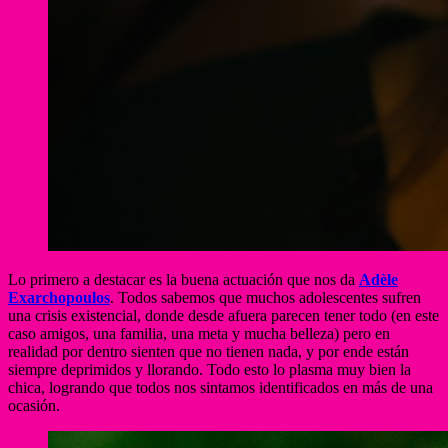
Lo primero a destacar es la buena actuación que nos da
Adèle
Exarchopoulos
. Todos sabemos que muchos adolescentes sufren
una crisis existencial, donde desde afuera parecen tener todo (en este
caso amigos, una familia, una meta y mucha belleza) pero en
realidad por dentro sienten que no tienen nada, y por ende están
siempre deprimidos y llorando. Todo esto lo plasma muy bien la
chica, logrando que todos nos sintamos identificados en más de una
ocasión.