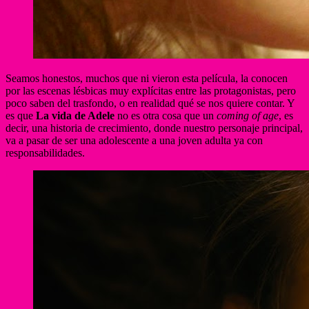
Seamos honestos, muchos que ni vieron esta película, la conocen
por las escenas lésbicas muy explícitas entre las protagonistas, pero
poco saben del trasfondo, o en realidad qué se nos quiere contar. Y
es que
La vida de Adele
no es otra cosa que un
coming of age
, es
decir, una historia de crecimiento, donde nuestro personaje principal,
va a pasar de ser una adolescente a una joven adulta ya con
responsabilidades.