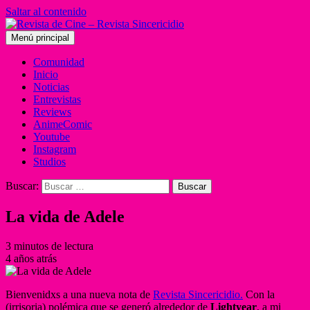
Saltar al contenido
Menú principal
Comunidad
Inicio
Noticias
Entrevistas
Reviews
AnimeComic
Youtube
Instagram
Studios
Buscar:
La vida de Adele
3 minutos de lectura
4 años atrás
Bienvenidxs a una nueva nota de
Revista Sincericidio.
Con la
(irrisoria) polémica que se generó alrededor de
Lightyear
, a mi