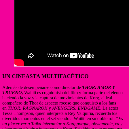
UN CINEASTA MULTIFACÉTICO
Además de desempeñarse como director de
THOR: AMOR Y
TRUENO,
Waititi es coguionista del film y forma parte del elenco
haciendo la voz y la captura de movimientos de Korg, el leal
compañero de Thor de aspecto rocoso que conquistó a los fans
en
THOR: RAGNAROK
y
AVENGERS: ENDGAME
. La actriz
Tessa Thompson, quien interpreta a Rey Valquiria, recuerda los
divertidos momentos en el set viendo a Waititi en su doble rol:
“Es
un placer ver a Taika interpretar a Korg porque, obviamente, va y
viene entre dirigir e interpretar a Korg. Y debido a que es captura