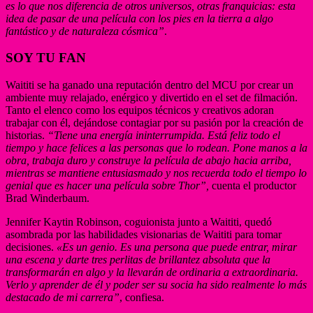
es lo que nos diferencia de otros universos, otras franquicias: esta
idea de pasar de una película con los pies en la tierra a algo
fantástico y de naturaleza cósmica”
.
SOY TU FAN
Waititi se ha ganado una reputación dentro del MCU por crear un
ambiente muy relajado, enérgico y divertido en el set de filmación.
Tanto el elenco como los equipos técnicos y creativos adoran
trabajar con él, dejándose contagiar por su pasión por la creación de
historias.
“Tiene una energía ininterrumpida. Está feliz todo el
tiempo y hace felices a las personas que lo rodean. Pone manos a la
obra, trabaja duro y construye la película de abajo hacia arriba,
mientras se mantiene entusiasmado y nos recuerda todo el tiempo lo
genial que es hacer una película sobre Thor”,
cuenta el productor
Brad Winderbaum.
Jennifer Kaytin Robinson, coguionista junto a Waititi, quedó
asombrada por las habilidades visionarias de Waititi para tomar
decisiones.
«Es un genio. Es una persona que puede entrar, mirar
una escena y darte tres perlitas de brillantez absoluta que la
transformarán en algo y la llevarán de ordinaria a extraordinaria.
Verlo y aprender de él y poder ser su socia ha sido realmente lo más
destacado de mi carrera”
, confiesa.