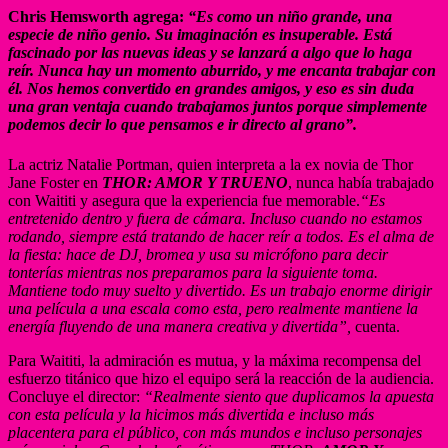
Chris Hemsworth agrega:
“Es como un niño grande, una
especie de niño genio. Su imaginación es insuperable. Está
fascinado por las nuevas ideas y se lanzará a algo que lo haga
reír. Nunca hay un momento aburrido, y me encanta trabajar con
él. Nos hemos convertido en grandes amigos, y eso es sin duda
una gran ventaja cuando trabajamos juntos porque simplemente
podemos decir lo que pensamos e ir directo al grano”.
La actriz Natalie Portman, quien interpreta a la ex novia de Thor
Jane Foster en
THOR: AMOR Y TRUENO
, nunca había trabajado
con Waititi y asegura que la experiencia fue memorable.
“Es
entretenido dentro y fuera de cámara. Incluso cuando no estamos
rodando, siempre está tratando de hacer reír a todos. Es el alma de
la fiesta: hace de DJ, bromea y usa su micrófono para decir
tonterías mientras nos preparamos para la siguiente toma.
Mantiene todo muy suelto y divertido. Es un trabajo enorme dirigir
una película a una escala como esta, pero realmente mantiene la
energía fluyendo de una manera creativa y divertida”,
cuenta.
Para Waititi, la admiración es mutua, y la máxima recompensa del
esfuerzo titánico que hizo el equipo será la reacción de la audiencia.
Concluye el director:
“Realmente siento que duplicamos la apuesta
con esta película y la hicimos más divertida e incluso más
placentera para el público, con más mundos e incluso personajes