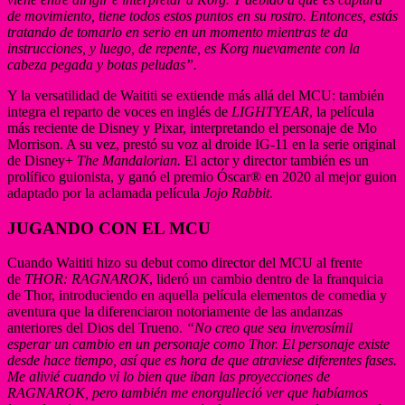
de movimiento, tiene todos estos puntos en su rostro. Entonces, estás
tratando de tomarlo en serio en un momento mientras te da
instrucciones, y luego, de repente, es Korg nuevamente con la
cabeza pegada y botas peludas”.
Y la versatilidad de Waititi se extiende más allá del MCU: también
integra el reparto de voces en inglés de
LIGHTYEAR
, la película
más reciente de Disney y Pixar, interpretando el personaje de Mo
Morrison. A su vez, prestó su voz al droide IG-11 en la serie original
de Disney+
The Mandalorian.
El actor y director también es un
prolífico guionista, y ganó el premio Óscar® en 2020 al mejor guion
adaptado por la aclamada película
Jojo Rabbit
.
JUGANDO CON EL MCU
Cuando Waititi hizo su debut como director del MCU al frente
de
THOR: RAGNAROK
, lideró un cambio dentro de la franquicia
de Thor, introduciendo en aquella película elementos de comedia y
aventura que la diferenciaron notoriamente de las andanzas
anteriores del Dios del Trueno.
“No creo que sea inverosímil
esperar un cambio en un personaje como Thor. El personaje existe
desde hace tiempo, así que es hora de que atraviese diferentes fases.
Me alivié cuando vi lo bien que iban las proyecciones de
RAGNAROK, pero también me enorgulleció ver que habíamos