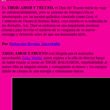
En
THOR: AMOR Y TRUENO,
el Dios del Trueno inicia un viaje
de autodescubrimiento, pero su proceso de introspección es
interrumpido por un asesino galáctico conocido como Gorr, el
Carnicero de Dioses (Christian Bale), cuya misión es la extinción de
las deidades. Así, Thor se embarca en una inquietante aventura
cósmica para develar el misterio de la venganza de su nuevo
enemigo y detenerlo antes de que sea demasiado tarde.
Por
Redacción Revista Sincericidio
THOR: AMOR Y TRUENO
está dirigida por el realizador
neozelandés
Taika Waititi
, quien regresa a la silla de director luego
de haber estado al frente de
THOR: RAGNAROK
, imprimiéndole al
nuevo film su singular mirada y contagiando al elenco y los equipos
detrás de cámara de una energía y entusiasmo únicos.