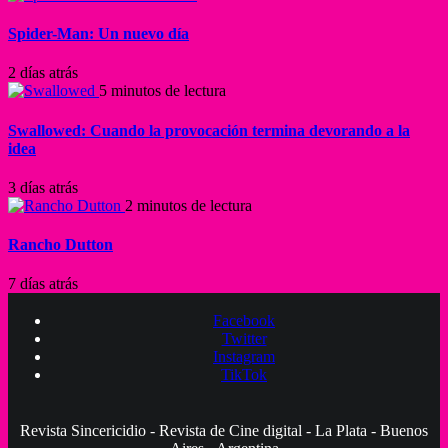
Spider-Man: Un nuevo día
2 días atrás
5 minutos de lectura
Swallowed: Cuando la provocación termina devorando a la
idea
3 días atrás
2 minutos de lectura
Rancho Dutton
7 días atrás
Facebook
Twitter
Instagram
TikTok
Revista Sincericidio - Revista de Cine digital - La Plata - Buenos