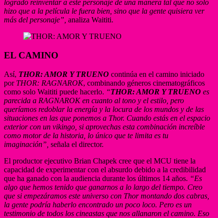
logrado reinventar a este personaje de una manera tal que no solo
hizo que a la película le fuera bien, sino que la gente quisiera ver
más del personaje”,
analiza Waititi.
EL CAMINO
Así,
THOR: AMOR Y TRUENO
continúa en el camino iniciado
por
THOR: RAGNAROK
, combinando géneros cinematográficos
como solo Waititi puede hacerlo.
“
THOR: AMOR Y TRUENO
es
parecida a RAGNAROK en cuanto al tono y el estilo, pero
queríamos redoblar la energía y la locura de los mundos y de las
situaciones en las que ponemos a Thor. Cuando estás en el espacio
exterior con un vikingo, si aprovechas esta combinación increíble
como motor de la historia, lo único que te limita es tu
imaginación”,
señala el director.
El productor ejecutivo Brian Chapek cree que el MCU tiene la
capacidad de experimentar con el absurdo debido a la credibilidad
que ha ganado con la audiencia durante los últimos 14 años.
“Es
algo que hemos tenido que ganarnos a lo largo del tiempo. Creo
que si empezáramos este universo con Thor montando dos cabras,
la gente podría haberlo encontrado un poco loco. Pero es un
testimonio de todos los cineastas que nos allanaron el camino. Eso