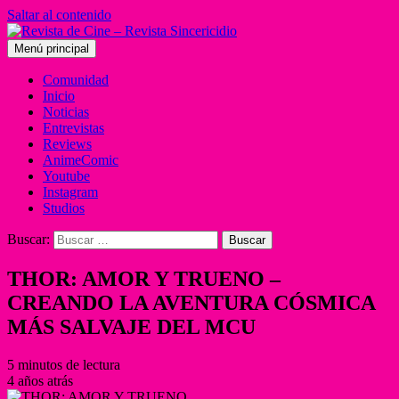
Saltar al contenido
Menú principal
Comunidad
Inicio
Noticias
Entrevistas
Reviews
AnimeComic
Youtube
Instagram
Studios
Buscar:
THOR: AMOR Y TRUENO –
CREANDO LA AVENTURA CÓSMICA
MÁS SALVAJE DEL MCU
5 minutos de lectura
4 años atrás