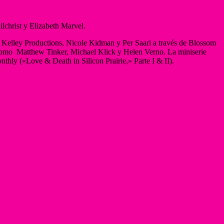
ilchrist y Elizabeth Marvel.
E. Kelley Productions, Nicole Kidman y Per Saari a través de Blossom
í como Matthew Tinker, Michael Klick y Helen Verno. La miniserie
thly («Love & Death in Silicon Prairie,» Parte I & II).