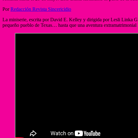
Por
Redacción Revista Sincericidio
La miniserie, escrita por David E. Kelley y dirigida por Lesli Linka G
pequeño pueblo de Texas… hasta que una aventura extramatrimonial ll