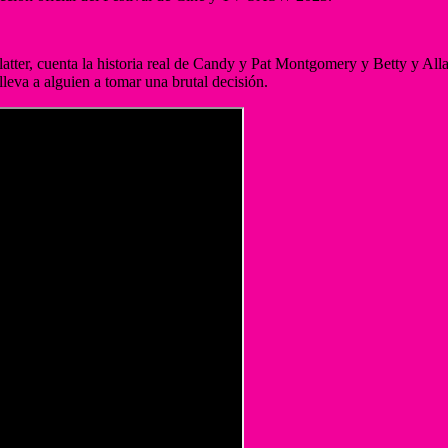
latter, cuenta la historia real de Candy y Pat Montgomery y Betty y All
eva a alguien a tomar una brutal decisión.