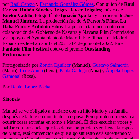
por
Raúl Cerezo
y
Fernando González Gómez
. Con guion de
Raúl
Cerezo
,
Rubén Sánchez Trigos
,
Javier Trigales
; música de
Eneko Vadillo
; fotografía de
Ignacio Aguilar
y la edición de
José
Manuel Jiménez
. La producción fue de
A Person’s Films
,
La
Dalia Films
y
Antídoto Films
. La película también contó con la
colaboración del Gobierno de Navarra y Navarra Film Commission
y el apoyo del Ayuntamiento de Madrid. Fue filmada en Madrid,
España desde el 26 abril del 2021 al 4 de junio del 2022. En el
Fantasía Film Festival
obtuvo el premio
Outstanding
Performance
.
Protagonizada por
Zorión Eguileor
(Manuel),
Gustavo Salmerón
(Mario),
Irene Anula
(Lena),
Paula Gallego
(Naia) y
Ángela López
Gamonal
(Rosa).
Por
Daniel López Pacha
Sinopsis
Manuel se ve obligado a mudarse con su hijo Mario y su familia
después de la trágica muerte de su esposa. Pero pronto comienzan a
ocurrir cosas extrañas en torno a Manuel. Él dice escuchar voces y
hablar con presencias que los demás no pueden ver. Lena, la esposa
de Mario, está convencida de que algo siniestro está sucediendo y
quiere que Manuel se vaya de la casa. Solo su nieta Naia cree en él,