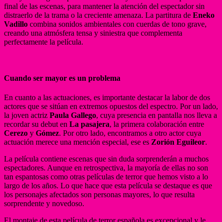
final de las escenas, para mantener la atención del espectador sin
distraerlo de la trama o la creciente amenaza. La partitura de
Eneko
Vadillo
combina sonidos ambientales con cuerdas de tono grave,
creando una atmósfera tensa y siniestra que complementa
perfectamente la película.
Cuando ser mayor es un problema
En cuanto a las actuaciones, es importante destacar la labor de dos
actores que se sitúan en extremos opuestos del espectro. Por un lado,
la joven actriz
Paula Gallego
, cuya presencia en pantalla nos lleva a
recordar su debut en
La pasajera
, la primera colaboración entre
Cerezo
y
Gómez
. Por otro lado, encontramos a otro actor cuya
actuación merece una mención especial, ese es
Zorión Eguileor
.
La película contiene escenas que sin duda sorprenderán a muchos
espectadores. Aunque en retrospectiva, la mayoría de ellas no son
tan espantosas como otras películas de terror que hemos visto a lo
largo de los años. Lo que hace que esta película se destaque es que
los personajes afectados son personas mayores, lo que resulta
sorprendente y novedoso.
El montaje de esta película de terror española es excepcional y le