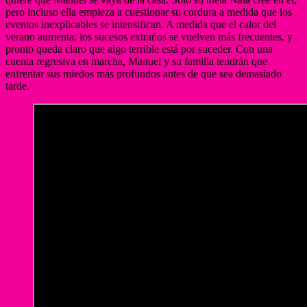
pero incluso ella empieza a cuestionar su cordura a medida que los
eventos inexplicables se intensifican. A medida que el calor del
verano aumenta, los sucesos extraños se vuelven más frecuentes, y
pronto queda claro que algo terrible está por suceder. Con una
cuenta regresiva en marcha, Manuel y su familia tendrán que
enfrentar sus miedos más profundos antes de que sea demasiado
tarde.