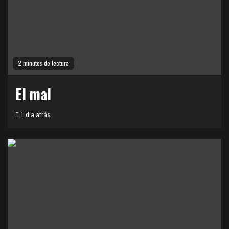
2 minutos de lectura
El mal
1 día atrás