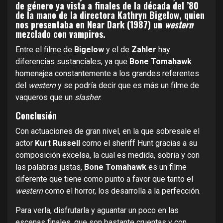
de género ya vista a finales de la década del ’80
de la mano de la directora Kathryn Bigelow, quien
nos presentaba en Near Dark (1987) un
western
mezclado con vampiros.
Entre el filme de
Bigelow
y el de
Zahler
hay
diferencias sustanciales, ya que
Bone Tomahawk
homenajea constantemente a los grandes referentes
del
western
y se podría decir que es más un filme de
vaqueros que un
slasher
.
Conclusión
Con actuaciones de gran nivel, en la que sobresale el
actor
Kurt Russell
como el sheriff Hunt gracias a su
composición excelsa, la cual es medida, sobria y con
las palabras justas,
Bone Tomahawk
es un filme
diferente que tiene como punto a favor que tanto el
western
como el horror, los desarrolla a la perfección.
Para verla, disfrutarla y aguantar un poco en las
escenas finales, que son bastante cruentas y con