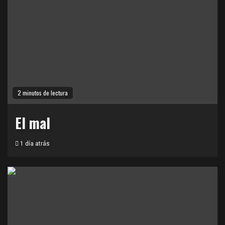
2 minutos de lectura
El mal
1 día atrás