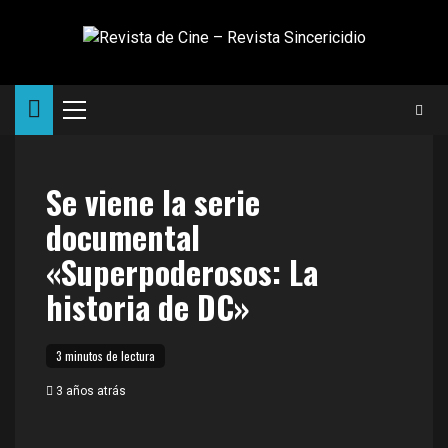
Saltar
al
contenido
Menú
principal
Se viene la serie
documental
«Superpoderosos: La
historia de DC»
3 minutos de lectura
3 años atrás