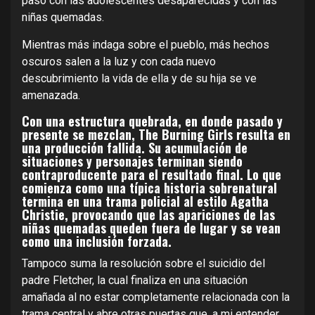
pasó con las adolescentes desaparecidas y con las
niñas quemadas.
Mientras más indaga sobre el pueblo, más hechos
oscuros salen a la luz y con cada nuevo
descubrimiento la vida de ella y de su hija se ve
amenazada.
Con una estructura quebrada, en donde pasado y
presente se mezclan, The Burning Girls resulta en
una producción fallida. Su acumulación de
situaciones y personajes terminan siendo
contraproducente para el resultado final. Lo que
comienza como una típica historia sobrenatural
termina en una trama policial al estilo Agatha
Christie, provocando que las apariciones de las
niñas quemadas queden fuera de lugar y se vean
como una inclusión forzada.
Tampoco suma la resolución sobre el suicidio del
padre Fletcher, la cual finaliza en una situación
amañada al no estar completamente relacionada con la
trama central y abre otras puertas que, a mi entender,