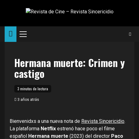
Saltar
al
contenido
Menú
principal
Hermana muerte: Crimen y
castigo
3 minutos de lectura
3 años atrás
Bienvenidxs a una nueva nota de
Revista Sincericidio
.
La plataforma
Netflix
estrenó hace poco el filme
español
Hermana muerte
(2023) del director
Paco