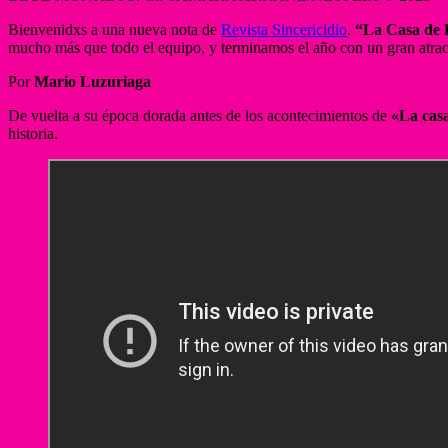
Bienvenidxs a una nueva nota de
Revista Sincericidio
.
“La Casa de 
mucho más que todo el equipo, y terminamos el año con un gran atra
Por
Mario Luzuriaga
De vuelta a su época dorada antes de los acontecimientos de
«La cas
historia.