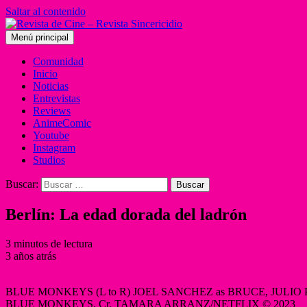
Saltar al contenido
Menú principal
Comunidad
Inicio
Noticias
Entrevistas
Reviews
AnimeComic
Youtube
Instagram
Studios
Buscar:
Berlín: La edad dorada del ladrón
3 minutos de lectura
3 años atrás
BLUE MONKEYS (L to R) JOEL SANCHEZ as BRUCE, JULIO P
BLUE MONKEYS. Cr. TAMARA ARRANZ/NETFLIX © 2023