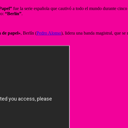
Papel”
fue la serie española que cautivó a todo el mundo durante cinco
co:
“Berlín”
.
a de papel»
, Berlín (
Pedro Alonso
), lidera una banda magistral, que se