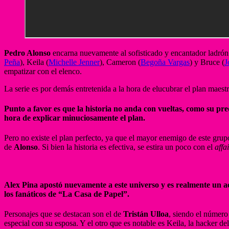
Pedro Alonso
encarna nuevamente al sofisticado y encantador ladrón 
Peña
), Keila (
Michelle Jenner
), Cameron (
Begoña Vargas
) y Bruce (
J
empatizar con el elenco.
La serie es por demás entretenida a la hora de elucubrar el plan maest
Punto a favor es que la historia no anda con vueltas, como su pred
hora de explicar minuciosamente el plan.
Pero no existe el plan perfecto, ya que el mayor enemigo de este grup
de
Alonso
. Si bien la historia es efectiva, se estira un poco con el
affa
Alex Pina apostó nuevamente a este universo y es realmente un ac
los fanáticos de “La Casa de Papel”.
Personajes que se destacan son el de
Tristán Ulloa
, siendo el número
especial con su esposa. Y el otro que es notable es Keila, la hacker 