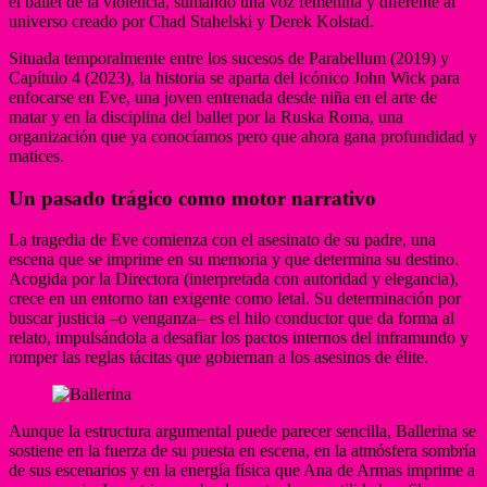
el ballet de la violencia, sumando una voz femenina y diferente al
universo creado por Chad Stahelski y Derek Kolstad.
Situada temporalmente entre los sucesos de Parabellum (2019) y
Capítulo 4 (2023), la historia se aparta del icónico John Wick para
enfocarse en Eve, una joven entrenada desde niña en el arte de
matar y en la disciplina del ballet por la Ruska Roma, una
organización que ya conocíamos pero que ahora gana profundidad y
matices.
Un pasado trágico como motor narrativo
La tragedia de Eve comienza con el asesinato de su padre, una
escena que se imprime en su memoria y que determina su destino.
Acogida por la Directora (interpretada con autoridad y elegancia),
crece en un entorno tan exigente como letal. Su determinación por
buscar justicia –o venganza– es el hilo conductor que da forma al
relato, impulsándola a desafiar los pactos internos del inframundo y
romper las reglas tácitas que gobiernan a los asesinos de élite.
Aunque la estructura argumental puede parecer sencilla, Ballerina se
sostiene en la fuerza de su puesta en escena, en la atmósfera sombría
de sus escenarios y en la energía física que Ana de Armas imprime a