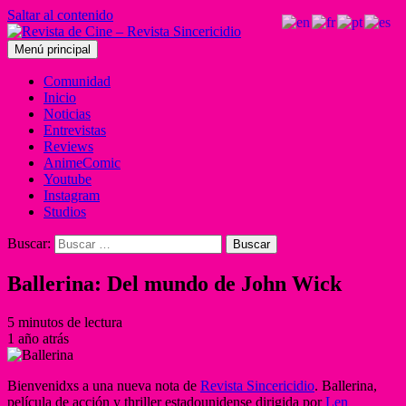
Saltar al contenido
Menú principal
Comunidad
Inicio
Noticias
Entrevistas
Reviews
AnimeComic
Youtube
Instagram
Studios
Buscar:
Ballerina: Del mundo de John Wick
5 minutos de lectura
1 año atrás
Bienvenidxs a una nueva nota de
Revista Sincericidio
. Ballerina,
película de acción y thriller estadounidense dirigida por
Len