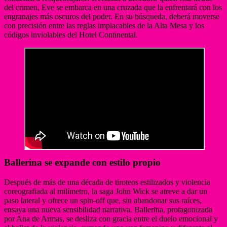
del crimen, Eve se embarca en una cruzada que la enfrentará con los
engranajes más oscuros del poder. En su búsqueda, deberá moverse
con precisión entre las reglas implacables de la Alta Mesa y los
códigos inviolables del Hotel Continental.
Ballerina se expande con estilo propio
Después de más de una década de tiroteos estilizados y violencia
coreografiada al milímetro, la saga John Wick se atreve a dar un
paso lateral y ofrece un spin-off que, sin abandonar sus raíces,
ensaya una nueva sensibilidad narrativa. Ballerina, protagonizada
por Ana de Armas, se desliza con gracia entre el duelo emocional y