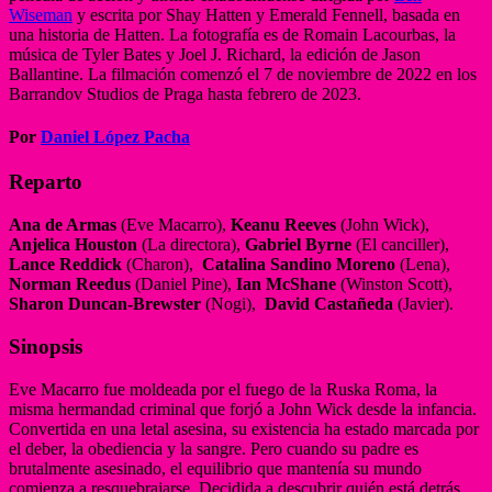
Wiseman
y escrita por Shay Hatten y Emerald Fennell, basada en
una historia de Hatten. La fotografía es de Romain Lacourbas, la
música de Tyler Bates y Joel J. Richard, la edición de Jason
Ballantine. La filmación comenzó el 7 de noviembre de 2022 en los
Barrandov Studios de Praga hasta febrero de 2023.
Por
Daniel López Pacha
Reparto
Ana de Armas
(Eve Macarro),
Keanu Reeves
(John Wick),
Anjelica Houston
(La directora),
Gabriel Byrne
(El canciller),
Lance Reddick
(Charon),
Catalina Sandino Moreno
(Lena),
Norman Reedus
(Daniel Pine),
Ian McShane
(Winston Scott),
Sharon Duncan-Brewster
(Nogi),
David Castañeda
(Javier).
Sinopsis
Eve Macarro fue moldeada por el fuego de la Ruska Roma, la
misma hermandad criminal que forjó a John Wick desde la infancia.
Convertida en una letal asesina, su existencia ha estado marcada por
el deber, la obediencia y la sangre. Pero cuando su padre es
brutalmente asesinado, el equilibrio que mantenía su mundo
comienza a resquebrajarse. Decidida a descubrir quién está detrás