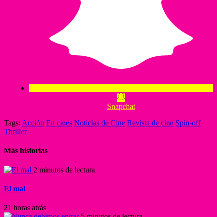
Snapchat
Tags:
Acción
En cines
Noticias de Cine
Revista de cine
Spin-off
Thriller
Más historias
2 minutos de lectura
El mal
21 horas atrás
5 minutos de lectura