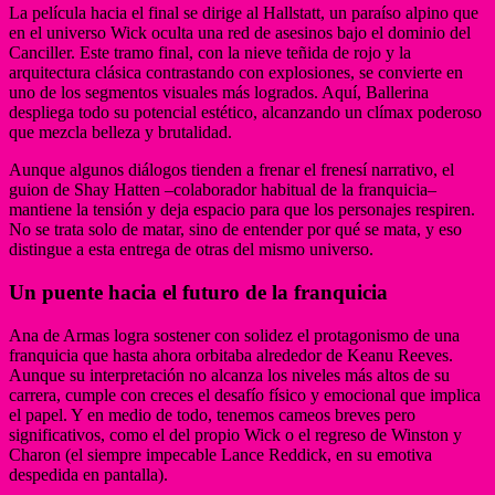
La película hacia el final se dirige al Hallstatt, un paraíso alpino que
en el universo Wick oculta una red de asesinos bajo el dominio del
Canciller. Este tramo final, con la nieve teñida de rojo y la
arquitectura clásica contrastando con explosiones, se convierte en
uno de los segmentos visuales más logrados. Aquí, Ballerina
despliega todo su potencial estético, alcanzando un clímax poderoso
que mezcla belleza y brutalidad.
Aunque algunos diálogos tienden a frenar el frenesí narrativo, el
guion de Shay Hatten –colaborador habitual de la franquicia–
mantiene la tensión y deja espacio para que los personajes respiren.
No se trata solo de matar, sino de entender por qué se mata, y eso
distingue a esta entrega de otras del mismo universo.
Un puente hacia el futuro de la franquicia
Ana de Armas logra sostener con solidez el protagonismo de una
franquicia que hasta ahora orbitaba alrededor de Keanu Reeves.
Aunque su interpretación no alcanza los niveles más altos de su
carrera, cumple con creces el desafío físico y emocional que implica
el papel. Y en medio de todo, tenemos cameos breves pero
significativos, como el del propio Wick o el regreso de Winston y
Charon (el siempre impecable Lance Reddick, en su emotiva
despedida en pantalla).