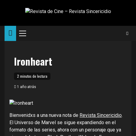
Saltar
al
contenido
Menú
principal
Ironheart
2 minutos de lectura
1 año atrás
Bienvenidxs a una nueva nota de
Revista Sincericidio
.
El Universo de Marvel se sigue expandiendo en el
formato de las series, ahora con un personaje que ya