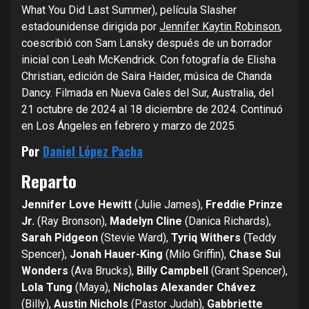
What You Did Last Summer), película Slasher
estadounidense dirigida por
Jennifer Kaytin Robinson
,
coescribió con Sam Lansky después de un borrador
inicial con Leah McKendrick. Con fotografía de Elisha
Christian, edición de Saira Haider, música de Chanda
Dancy. Filmada en Nueva Gales del Sur, Australia, del
21 octubre de 2024 al 18 diciembre de 2024. Continuó
en Los Ángeles en febrero y marzo de 2025.
Por
Daniel López Pacha
Reparto
Jennifer Love Hewitt
(Julie James),
Freddie Prinze
Jr.
(Ray Bronson),
Madelyn Cline
(Danica Richards),
Sarah Pidgeon
(Stevie Ward),
Tyriq Withers
(Teddy
Spencer),
Jonah Hauer-King
(Milo Griffin),
Chase Sui
Wonders
(Ava Brucks),
Billy Campbell
(Grant Spencer),
Lola Tung
(Maya),
Nicholas Alexander Chávez
(Billy),
Austin Nichols
(Pastor Judah),
Gabbriette