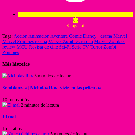
Snapchat
Tags:
Acción
Animación
Aventura
Comic
Disney+
drama
Marvel
Marvel Zombies resena
Marvel Zombies reseña
Marvel Zombies
review
MCU
Revista de cine
Sci-Fi
Serie TV
Terror
Zombi
Zombies
Más historias
5 minutos de lectura
Semblanzas | Nicholas Ray: vivir en las películas
10 horas atrás
2 minutos de lectura
El mal
1 día atrás
5 minutos de lectura