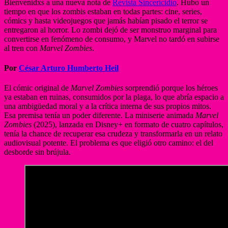
Bienvenidxs a una nueva nota de
Revista Sincericidio
. Hubo un
tiempo en que los zombis estaban en todas partes: cine, series,
cómics y hasta videojuegos que jamás habían pisado el terror se
entregaron al horror. Lo zombi dejó de ser monstruo marginal para
convertirse en fenómeno de consumo, y Marvel no tardó en subirse
al tren con
Marvel Zombies
.
Por
César Arturo Humberto Heil
El cómic original de
Marvel Zombies
sorprendió porque los héroes
ya estaban en ruinas, consumidos por la plaga, lo que abría espacio a
una ambigüedad moral y a la crítica interna de sus propios mitos.
Esa premisa tenía un poder diferente. La miniserie animada
Marvel
Zombies
(2025), lanzada en Disney+ en formato de cuatro capítulos,
tenía la chance de recuperar esa crudeza y transformarla en un relato
audiovisual potente. El problema es que eligió otro camino: el del
desborde sin brújula.