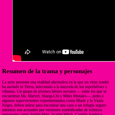
Resumen de la trama y personajes
La serie presenta una realidad alternativa en la que un virus zombi
ha asolado la Tierra, infectando a la mayoría de los superhéroes y
villanos. Un grupo de jóvenes héroes novatos — entre los que se
encuentran Ms. Marvel, Shang-Chi y Miles Morales—, junto a
algunos supervivientes experimentados como Blade y la Viuda
Negra, deben unirse para encontrar una cura o un refugio seguro
mientras son acosados por versiones zombificadas de icónicos
personajes como Spider-Man, Scarlet Witch, Capitán América,