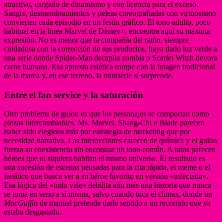
atractivo, cargado de dinamismo y con licencia para el exceso.
Sangre, desmembramientos y peleas coreografiadas con virtuosismo
convierten cada episodio en un festín gráfico. El tono adulto, poco
habitual en la línea Marvel de Disney+, encuentra aquí su máxima
expresión. No es menor que la compañía del ratón, siempre
cuidadosa con la corrección de sus productos, haya dado luz verde a
una serie donde Spider-Man decapita zombis o Scarlet Witch devora
carne humana. Esa apuesta estética rompe con la imagen tradicional
de la marca y, en ese terreno, la miniserie sí sorprende.
Entre el fan service y la saturación
Otro problema de guion es que los personajes se comportan como
piezas intercambiables. Ms. Marvel, Shang-Chi o Blade parecen
haber sido elegidos más por estrategia de marketing que por
necesidad narrativa. Las interacciones carecen de química y el guion
fuerza su coexistencia sin encontrar un tono común. A ratos parecen
héroes que ni siquiera habitan el mismo universo. El resultado es
una sucesión de escenas pensadas para la cita rápida, el meme o el
fanático que busca ver a su héroe favorito en versión «infectada».
Esa lógica del «todo vale» debilita aún más una historia que nunca
se toma en serio a sí misma, salvo cuando toca el clímax, donde un
MacGuffin
de manual pretende darle sentido a un recorrido que ya
estaba desgastado.