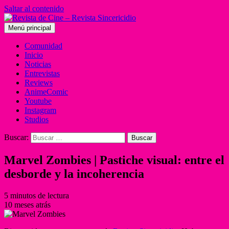
Saltar al contenido
Menú principal
Comunidad
Inicio
Noticias
Entrevistas
Reviews
AnimeComic
Youtube
Instagram
Studios
Buscar:
Marvel Zombies | Pastiche visual: entre el
desborde y la incoherencia
5 minutos de lectura
10 meses atrás