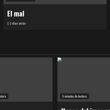
El mal
2 días atrás
ctura
5 minutos de lectura