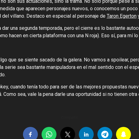
o son sus actuaciones, sino la trama. No solo porque pese a sa
 a medida que aparecen personajes nuevos, o conocemos un poco 
 del villano. Destaco en especial al personaje de
Taron Egerton
y
 dar una segunda temporada, pero el cierre es lo bastante autoc
 hacen en cierta plataforma con una N roja). Eso sí, para mí lo pe
go que se siente sacado de la galera. No vamos a spoilear, per
 la serie sea bastante manipuladora en el mal sentido con el es
do.
ey, cuando tenía todo para ser de las mejores propuestas nuev
á. Como sea, vale la pena darle una oportunidad si no tienen otra 
Compartir