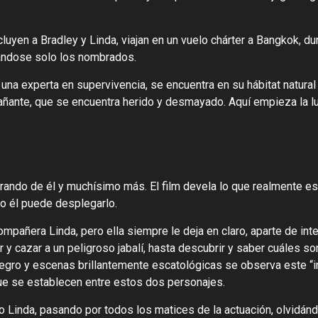
luyen a Bradley y Linda, viajan en un vuelo chárter a Bangkok, dur
ándose solo los nombrados.
na experta en supervivencia, se encuentra en su hábitat natural 
añante, que se encuentra herido y desmayado. Aquí empieza la l
ando de él y muchísimo más. El film devela lo que realmente es
o él puede desplegarlo.
pañera Linda, pero ella siempre le deja en claro, aparte de inte
ar y cazar a un peligroso jabalí, hasta descubrir y saber cuáles 
gro y escenas brillantemente escatológicas se observa este “inf
e se establecen entre estos dos personajes.
Linda, pasando por todos los matices de la actuación, olvidánd