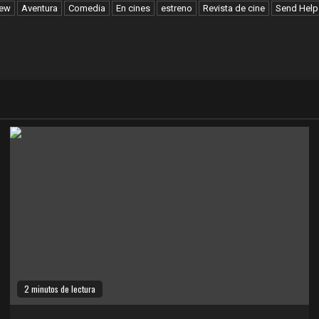
iew
Aventura
Comedia
En cines
estreno
Revista de cine
Send Help
2 minutos de lectura