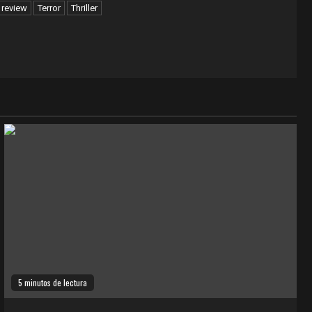
 review
Terror
Thriller
5 minutos de lectura