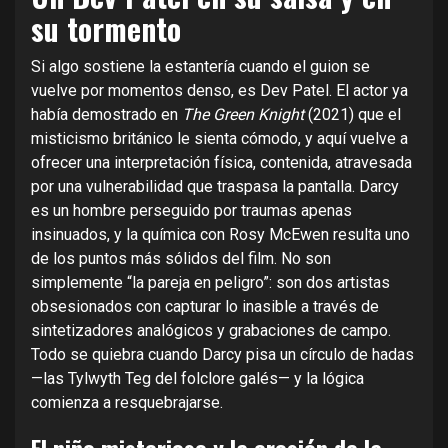
su tormento
Si algo sostiene la estantería cuando el guion se
vuelve por momentos denso, es Dev Patel. El actor ya
había demostrado en
The Green Knight
(2021) que el
misticismo británico le sienta cómodo, y aquí vuelve a
ofrecer una interpretación física, contenida, atravesada
por una vulnerabilidad que traspasa la pantalla. Darcy
es un hombre perseguido por traumas apenas
insinuados, y la química con Rosy McEwen resulta uno
de los puntos más sólidos del film. No son
simplemente “la pareja en peligro”: son dos artistas
obsesionados con capturar lo inasible a través de
sintetizadores analógicos y grabaciones de campo.
Todo se quiebra cuando Darcy pisa un círculo de hadas
—las Tylwyth Teg del folclore galés— y la lógica
comienza a resquebrajarse.
El niño misterioso y la erosión de la