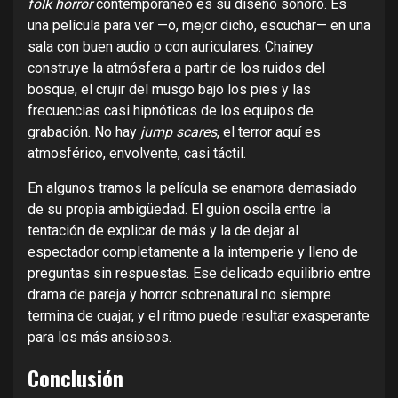
folk horror
contemporáneo es su diseño sonoro. Es
una película para ver —o, mejor dicho, escuchar— en una
sala con buen audio o con auriculares. Chainey
construye la atmósfera a partir de los ruidos del
bosque, el crujir del musgo bajo los pies y las
frecuencias casi hipnóticas de los equipos de
grabación. No hay
jump scares
, el terror aquí es
atmosférico, envolvente, casi táctil.
En algunos tramos la película se enamora demasiado
de su propia ambigüedad. El guion oscila entre la
tentación de explicar de más y la de dejar al
espectador completamente a la intemperie y lleno de
preguntas sin respuestas. Ese delicado equilibrio entre
drama de pareja y horror sobrenatural no siempre
termina de cuajar, y el ritmo puede resultar exasperante
para los más ansiosos.
Conclusión