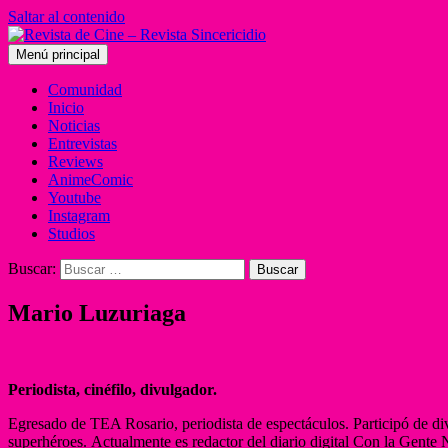
Saltar al contenido
Menú principal
Comunidad
Inicio
Noticias
Entrevistas
Reviews
AnimeComic
Youtube
Instagram
Studios
Buscar:
Mario Luzuriaga
Periodista, cinéfilo, divulgador.
Egresado de TEA Rosario, periodista de espectáculos. Participó de dive
superhéroes. Actualmente es redactor del diario digital Con la Gente 