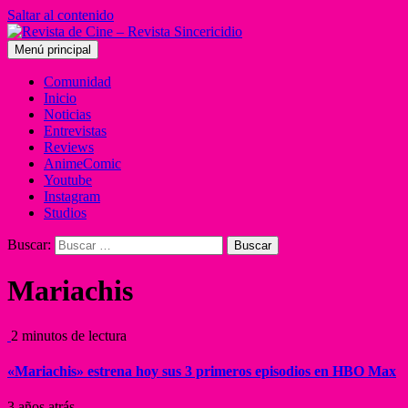
Saltar al contenido
Menú principal
Comunidad
Inicio
Noticias
Entrevistas
Reviews
AnimeComic
Youtube
Instagram
Studios
Buscar:
Mariachis
2 minutos de lectura
«Mariachis» estrena hoy sus 3 primeros episodios en HBO Max
3 años atrás