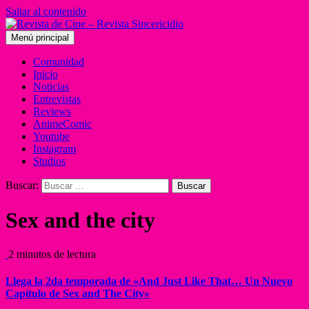
Saltar al contenido
Menú principal
Comunidad
Inicio
Noticias
Entrevistas
Reviews
AnimeComic
Youtube
Instagram
Studios
Buscar:
Sex and the city
2 minutos de lectura
Llega la 2da temporada de «And Just Like That… Un Nuevo
Capítulo de Sex and The City»