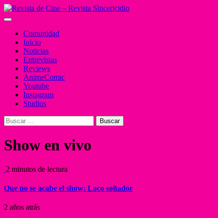
Saltar
al
Menú
contenido
principal
Comunidad
Inicio
Noticias
Entrevistas
Reviews
AnimeComic
Youtube
Instagram
Studios
Buscar:
Show en vivo
2 minutos de lectura
Que no se acabe el show: Loco soñador
2 años atrás