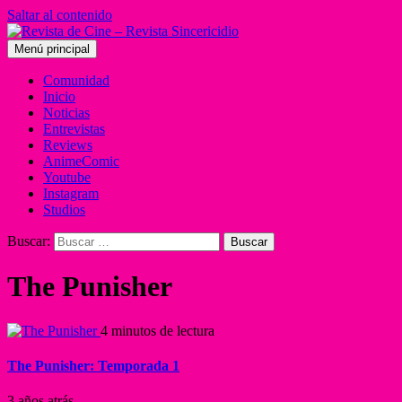
Saltar al contenido
Menú principal
Comunidad
Inicio
Noticias
Entrevistas
Reviews
AnimeComic
Youtube
Instagram
Studios
Buscar:
The Punisher
4 minutos de lectura
The Punisher: Temporada 1
3 años atrás