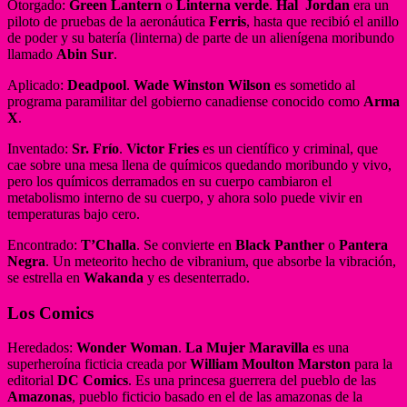
Otorgado:
Green Lantern
o
Linterna verde
.
Hal Jordan
era un
piloto de pruebas de la aeronáutica
Ferris
, hasta que recibió el anillo
de poder y su batería (linterna) de parte de un alienígena moribundo
llamado
Abin Sur
.
Aplicado:
Deadpool
.
Wade Winston Wilson
es sometido al
programa paramilitar del gobierno canadiense conocido como
Arma
X
.
Inventado:
Sr. Frío
.
Victor Fries
es un científico y criminal, que
cae sobre una mesa llena de químicos quedando moribundo y vivo,
pero los químicos derramados en su cuerpo cambiaron el
metabolismo interno de su cuerpo, y ahora solo puede vivir en
temperaturas bajo cero.
Encontrado:
T’Challa
. Se convierte en
Black Panther
o
Pantera
Negra
. Un meteorito hecho de vibranium, que absorbe la vibración,
se estrella en
Wakanda
y es desenterrado.
Los Comics
Heredados:
Wonder Woman
.
La Mujer Maravilla
es una
superheroína ficticia creada por
William Moulton Marston
para la
editorial
DC Comics
. Es una princesa guerrera del pueblo de las
Amazonas
, pueblo ficticio basado en el de las amazonas de la