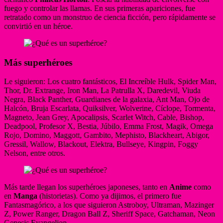
fuego y controlar las llamas. En sus primeras apariciones, fue
retratado como un monstruo de ciencia ficción, pero rápidamente se
convirtió en un héroe.
Más superhéroes
Le siguieron: Los cuatro fantásticos, El Increíble Hulk, Spider Man,
Thor, Dr. Extrange, Iron Man, La Patrulla X, Daredevil, Viuda
Negra, Black Panther, Guardianes de la galaxia, Ant Man, Ojo de
Halcón, Bruja Escarlata, Quiksilver, Wolverine, Cíclope, Tormenta,
Magneto, Jean Grey, Apocalipsis, Scarlet Witch, Cable, Bishop,
Deadpool, Profesor X, Bestia, Júbilo, Emma Frost, Magik, Omega
Rojo, Domino, Maggott, Gambito, Mephisto, Blackheart, Abigor,
Gressil, Wallow, Blackout, Elektra, Bullseye, Kingpin, Foggy
Nelson, entre otros.
Más tarde llegan los superhéroes japoneses, tanto en
Anime
como
en
Manga
(historietas). Como ya dijimos, el primero fue
Fantasmagórico, a los que siguieron Astroboy, Ultraman, Mazinger
Z, Power Ranger, Dragon Ball Z, Sheriff Space, Gatchaman, Neon
Genesis Evangelion.