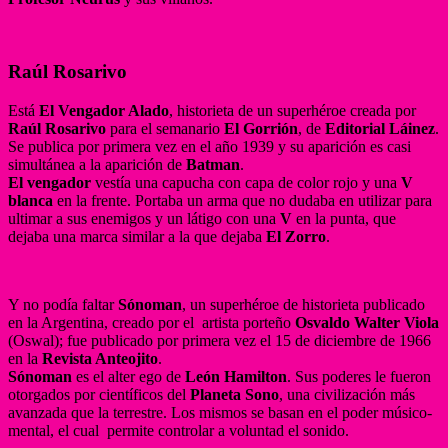
Raúl Rosarivo
Está
El Vengador Alado
, historieta de un superhéroe creada por
Raúl Rosarivo
para el semanario
El Gorrión
, de
Editorial Láinez
.
Se publica por primera vez en el año 1939 y su aparición es casi
simultánea a la aparición de
Batman
.
El vengador
vestía una capucha con capa de color rojo y una
V
blanca
en la frente. Portaba un arma que no dudaba en utilizar para
ultimar a sus enemigos y un látigo con una
V
en la punta, que
dejaba una marca similar a la que dejaba
El Zorro
.
Y no podía faltar
Sónoman
, un superhéroe de historieta publicado
en la Argentina, creado por el artista porteño
Osvaldo Walter Viola
(Oswal); fue publicado por primera vez el 15 de diciembre de 1966
en la
Revista Anteojito
.
Sónoman
es el alter ego de
León Hamilton
. Sus poderes le fueron
otorgados por científicos del
Planeta Sono
, una civilización más
avanzada que la terrestre. Los mismos se basan en el poder músico-
mental, el cual permite controlar a voluntad el sonido.