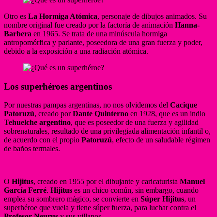
Otro es
La Hormiga Atómica
, personaje de dibujos animados. Su
nombre original fue creado por la factoría de animación
Hanna-
Barbera
en 1965. Se trata de una minúscula hormiga
antropomórfica y parlante, poseedora de una gran fuerza y poder,
debido a la exposición a una radiación atómica.
Los superhéroes argentinos
Por nuestras pampas argentinas, no nos olvidemos del
Cacique
Patoruzú
, creado por
Dante Quinterno
en 1928, que es un indio
Tehuelche
argentino
, que es poseedor de una fuerza y agilidad
sobrenaturales, resultado de una privilegiada alimentación infantil o,
de acuerdo con el propio
Patoruzú
, efecto de un saludable régimen
de baños termales.
O
Hijitus
, creado en 1955 por el dibujante y caricaturista
Manuel
García Ferré
.
Hijitus
es un chico común, sin embargo, cuando
emplea su sombrero mágico, se convierte en
Súper Hijitus
, un
superhéroe que vuela y tiene súper fuerza, para luchar contra el
Profesor Neurus
y sus villanos.