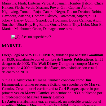
Maravilla, Flash, Linterna Verde, Aquaman, Hombre Halcón, Chica
Halcón, Flecha Verde, Shazam, Power Girl, Capitán Átomo,
Nightwing, Tornado Rojo, Canario Negro, Doctor Destino, Robin,
Cazadora, Zatanna, Hombre Plástico, Catwoman, Supergirl, El
Joker y Harley Quinn, SuperBoy, Hourman, Loose Cannon, Atom
Smasher, Ultra Boy, Big Barda, Omac, Donna Troy, Lobo, Mon-El,
Martian Manhunter, Orion, Damage, entre otros.
MARVEL
Luego llegó
MARVEL COMICS
, fundada por
Martin Goodman
en 1939, inicialmente con el nombre de
Timely Publications
. El 31
de agosto de 2009,
The Walt Disney Company
compró
Marvel
por cerca de 4.000 millones de dólares, fusionándose con esta el 1
de enero de 2010.
Y fue
La Antorcha Humana
, también conocido como
Jim
Hammond
, el primer personaje ficticio, un superhéroe de
Marvel
Comics
. Creado por el escritor-artista
Carl Burgos
, apareció por
primera vez en
Marvel Comics
en octubre de 1939, publicado por
el predecesor de
Marvel
,
Timely Comics
.
La Antorcha Humana
era, en realidad, un androide creado por el
científico
Phineas Horton
. Poseía la habilidad de envolverse con