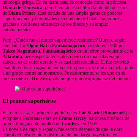
mitología griega. En su tierra natal es conocida como la princesa
Diana de Temiscira
, pero fuera de esta utiliza la identidad secreta
de
Diana Prince
. Está dotada de una amplia gama de poderes
superhumanos y habilidades de combate de batalla superiores,
gracias a sus dones obtenidos de los dioses y su amplio
entrenamiento.
Pero: ¿Quién fue el primer superhéroe realmente? Bueno, según
cuentan, fue
Ōgon Bat
o
Fantasmagórico
, creado en 1930 por
Takeo Nagamatsu
.
Fantasmagórico
es un héroe proveniente de la
Atlántida
, tiene aspecto musculoso pero con una calavera por
cabeza, es de color dorado y es casi indestructible. Él fue revivido
cuando vertieron agua obtenida de un pozo, y se une a la lucha junto
a un grupo contra un monstruo. Posteriormente, se les une en su
lucha contra el
Dr. Zero
, villano que quiere apropiarse del mundo.
El primer superhéroe
Esto no es así. El primer superhéroe es
The Scarlet Pimpernel
(La
Pimpinela Escarlata) obra de
Emma Orczy
,​ baronesa británica de
origen húngaro. Se publicó en
Londres
, en 1905.
La novela de capa y espada, fue escrita después de que la obra
teatral del mismo título disfrutara de una larga trayectoria en