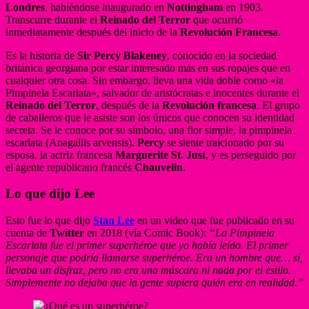
Londres
, habiéndose inaugurado en
Nottingham
en 1903.
Transcurre durante el
Reinado del Terror
que ocurrió
inmediatamente después del inicio de la
Revolución Francesa
.
Es la historia de
Sir Percy Blakeney
, conocido en la sociedad
británica georgiana por estar interesado más en sus ropajes que en
cualquier otra cosa. Sin embargo, lleva una vida doble como «la
Pimpinela Escarlata», salvador de aristócratas e inocentes durante el
Reinado del Terror
, después de la
Revolución francesa
. El grupo
de caballeros que le asiste son los únicos que conocen su identidad
secreta. Se le conoce por su símbolo, una flor simple, la pimpinela
escarlata (Anagallis arvensis).
Percy
se siente traicionado por su
esposa, la actriz francesa
Marguerite St. Just
, y es perseguido por
el agente republicano francés
Chauvelin
.
Lo que dijo Lee
Esto fue lo que dijo
Stan Lee
en un video que fue publicado en su
cuenta de
Twitter
en 2018 (vía Comic Book):
“La Pimpinela
Escarlata fue el primer superhéroe que yo había leído. El primer
personaje que podría llamarse superhéroe. Era un hombre que… sí,
llevaba un disfraz, pero no era una máscara ni nada por el estilo.
Simplemente no dejaba que la gente supiera quién era en realidad.”