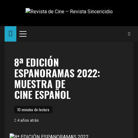
Saltar
al
contenido
Menú
principal
8ª EDICIÓN
ESPANORAMAS 2022:
MUESTRA DE
CINE ESPAÑOL
10 minutos de lectura
4 años atrás