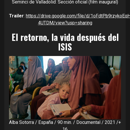
Seminci de Valladolid: Sección oficial (film inaugural)
Trailer
:
https://drive.google.com/file/d/1oFdtPb9rzykoE
4UTDM/view?usp=sharing
El retorno, la vida después del
ISIS
Alba Sotorra / España / 90 min. / Documental / 2021 /+
16