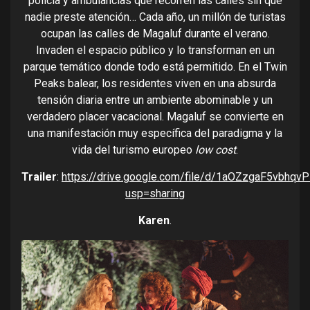
policía y ambulancias que recorren las calles sin que
nadie preste atención… Cada año, un millón de turistas
ocupan las calles de Magaluf durante el verano.
Invaden el espacio público y lo transforman en un
parque temático donde todo está permitido. En el Twin
Peaks balear, los residentes viven en una absurda
tensión diaria entre un ambiente abominable y un
verdadero placer vacacional. Magaluf se convierte en
una manifestación muy específica del paradigma y la
vida del turismo europeo
low cost
.
Trailer
:
https://drive.google.com/file/d/1aOZzgaF5vbhq
usp=sharing
Karen
.