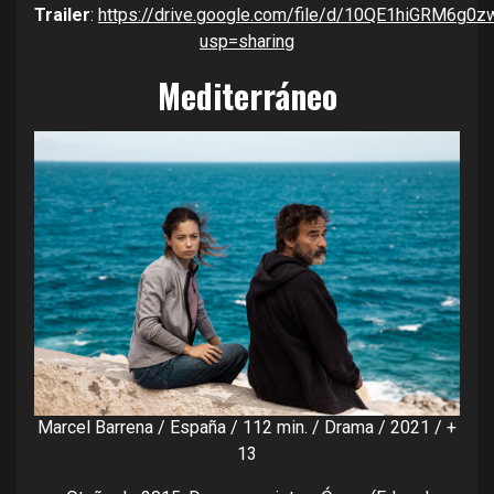
Trailer
:
https://drive.google.com/file/d/10QE1hiGRM6
usp=sharing
Mediterráneo
Marcel Barrena / España / 112 min. / Drama / 2021 / +
13