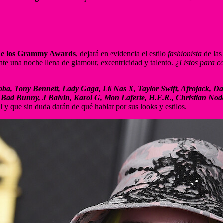
 de los Grammy Awards
, dejará en evidencia el estilo
fashionista
de las
nte una noche llena de glamour, excentricidad y talento.
¿Listos para c
, Abba, Tony Bennett, Lady Gaga, Lil Nas X, Taylor Swift, Afrojack, 
Bad Bunny, J Balvin, Karol G, Mon Laferte, H.E.R., Christian Noda
al y que sin duda darán de qué hablar por sus looks y estilos.