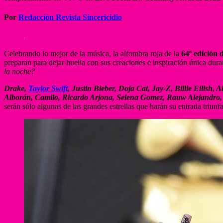
Por
Redacción Revista Sincericidio
Celebrando lo mejor de la música, la alfombra roja de la
64º edición
preparan para dejar huella con sus creaciones e inspiración única dura
la noche?
Drake,
Taylor Swift
, Justin Bieber, Doja Cat, Jay-Z, Billie Eilish
Alborán, Camilo, Ricardo Arjona, Selena Gomez, Rauw Alejandro, 
serán sólo algunas de las grandes estrellas que harán su entrada triunf