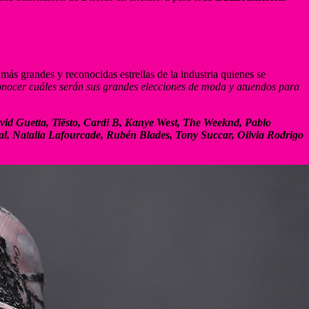
 más grandes y reconocidas estrellas de la industria quienes se
onocer cuáles serán sus grandes elecciones de moda y atuendos para
David Guetta, Tiësto, Cardi B, Kanye West, The Weeknd, Pablo
l, Natalia Lafourcade, Rubén Blades, Tony Succar, Olivia Rodrigo