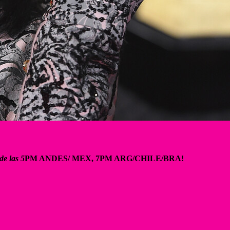
 de las 5
PM ANDES/ MEX, 7PM ARG/CHILE/BRA!