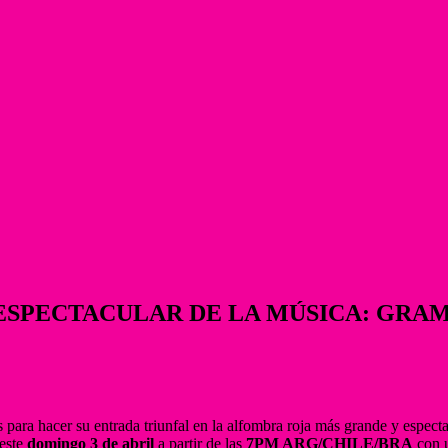
ESPECTACULAR DE LA MÚSICA: GRAM
 para hacer su entrada triunfal en la alfombra roja más grande y espect
este
domingo 3 de abril
a partir de las
7PM ARG/CHILE/BRA
con u