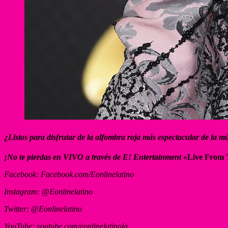
¿Listos para disfrutar de la alfombra roja más espectacular de la m
¡No te pierdas en VIVO a través de E! Entertainment
«Live From 
Facebook: Facebook.com/Eonlinelatino
Instagram: @Eonlinelatino
Twitter: @Eonlinelatino
YouTube: youtube.com/eonlinelatinola