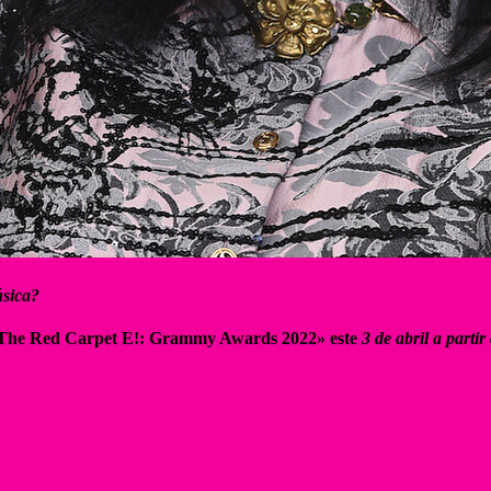
úsica?
The Red Carpet E!: Grammy Awards 2022» este
3 de abril a partir