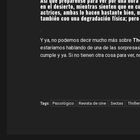
Así que prepárense para ver por una hora 
en el desierto, mientras sienten que en cu
actrices, ambas lo hacen bastante bien, m
también con una degradación física; per
Y ya, no podemos decir mucho más sobre
Th
estaríamos hablando de una de las sorpresas
cumple y ya. Si no tienen otra cosa para ver, 
Psicológico
Revista de cine
Sectas
Thriller
Tags: