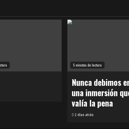
ctura
5 minutos de lectura
Nunca debimos en
una inmersión qu
valía la pena
2 días atrás