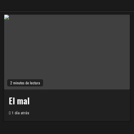
2 minutos de lectura
El mal
1 día atrás