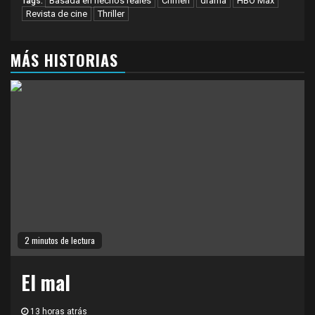
Basada en hechos reales
Crimen
drama
HBO Max
Tags:
Revista de cine
Thriller
MÁS HISTORIAS
2 minutos de lectura
El mal
13 horas atrás