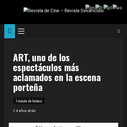
Saltar
al
contenido
Menú
principal
ART, uno de los
espectáculos más
aclamados en la escena
porteña
1 minuto de lectura
4 años atrás