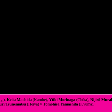
gi),
Keita Machida
(Karube),
Yūki Morinaga
(Chōta),
Nijirō Mura
uri Tsunematsu
(Heiya) y
Tomohisa Yamashita
(Kyūma).