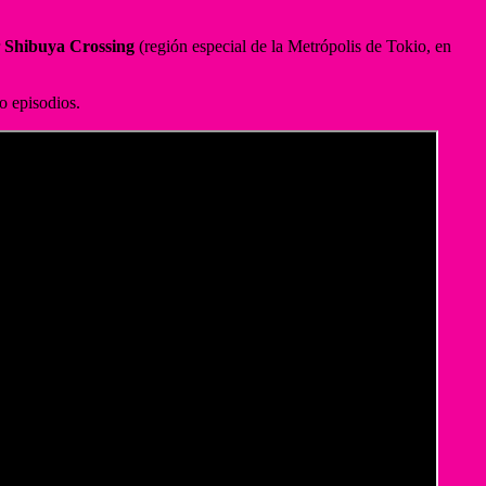
r
Shibuya Crossing
(región especial de la Metrópolis de Tokio, en
o episodios.