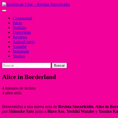
Saltar
al
Menú
contenido
principal
Comunidad
Inicio
Noticias
Entrevistas
Reviews
AnimeComic
Youtube
Instagram
Studios
Buscar:
Alice in Borderland
4 minutos de lectura
4 años atrás
Bienvenidxs a una nueva nota de
Revista Sincericidio
.
Alice in Bor
por
Shinsuke Sato
junto a
Haro Aso
,
Yoshiki Watabe
y
Yasuko Ku