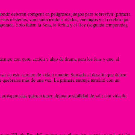
onde deberán competir en peligrosos juegos para sobrevivir (primera
 estos misterios, van conociendo a aliados, enemigos y al cerebro que
mporada. Solo faltan la Sota, la Reina y el Rey (segunda temporada).
tiempo con gore, acción y algo de drama para los fans y que, al
inuar en este camino de vida o muerte. Sumado al desafío que deben
de quebrarse más de una vez. La primera entrega terminó con un
rotagonistas quieren tener alguna posibilidad de salir con vida de
 como ‘”Battle Royale”, universo en el que hay espacio para la acción,