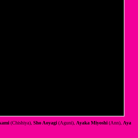
kami
(Chishiya),
Sho Aoyagi
(Aguni),
Ayaka Miyoshi
(Ann),
Aya