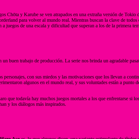
igos Chōta y Karube se ven atrapados en una extraña versión de Tokio d
Borderland para volver al mundo real. Mientras buscan la clave de todos
n a juegos de una escala y dificultad que superan a los de la primera te
on un buen trabajo de producción. La serie nos brinda un agradable pasa
s personajes, con sus miedos y las motivaciones que los llevan a cont
xperimentaron algunos en el mundo real, y sus voluntades están a punto 
 que todavía hay muchos juegos mortales a los que enfrentarse si los p
han y los diálogos más inspirados.
Haro Aso
es, lo que algunos dicen, una variante estimulante de títulos