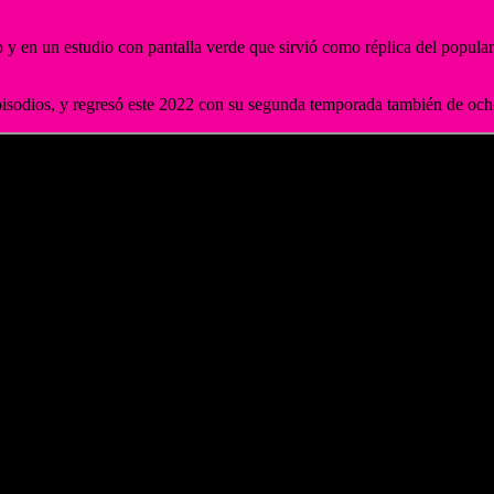
o y en un estudio con pantalla verde que sirvió como réplica del popula
isodios, y regresó este 2022 con su segunda temporada también de och