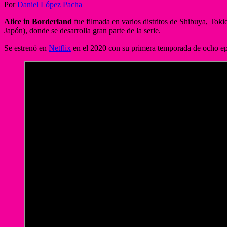
Por
Daniel López Pacha
Alice in Borderland
fue filmada en varios distritos de Shibuya, Toki
Japón), donde se desarrolla gran parte de la serie.
Se estrenó en
Netflix
en el 2020 con su primera temporada de ocho ep