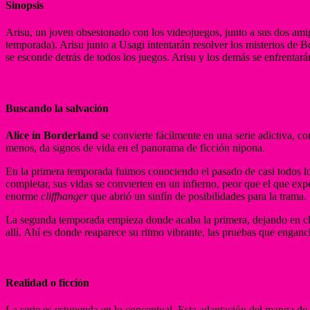
Sinopsis
Arisu, un joven obsesionado con los videojuegos, junto a sus dos am
temporada). Arisu junto a Usagi intentarán resolver los misterios de 
se esconde detrás de todos los juegos. Arisu y los demás se enfrentará
Buscando la salvación
Alice in Borderland
se convierte fácilmente en una serie adictiva, c
menos, da signos de vida en el panorama de ficción nipona.
En la primera temporada fuimos conociendo el pasado de casi todos lo
completar, sus vidas se convierten en un infierno, peor que el que e
enorme
cliffhanger
que abrió un sinfín de posibilidades para la trama.
La segunda temporada empieza donde acaba la primera, dejando en claro
allí. Ahí es donde reaparece su ritmo vibrante, las pruebas que enganc
Realidad o ficción
La serie es estupenda en lo conceptual. Esta adaptación del manga de