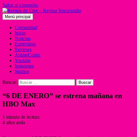
Saltar al contenido
Menú principal
Comunidad
Inicio
Noticias
Entrevistas
Reviews
AnimeComic
Youtube
Instagram
Studios
Buscar:
“6 DE ENERO” se estrena mañana en
HBO Max
1 minuto de lectura
4 años atrás