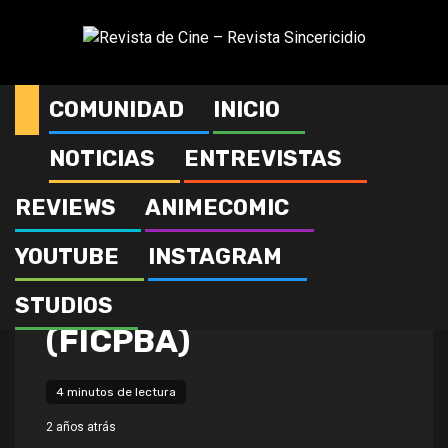
Saltar
al
contenido
COMUNIDAD
INICIO
NOTICIAS
ENTREVISTAS
Clases Magistrales:
REVIEWS
ANIMECOMIC
Festival Internacional
YOUTUBE
INSTAGRAM
de Cine de la Provincia
de Buenos Aires
STUDIOS
(FICPBA)
4 minutos de lectura
2 años atrás