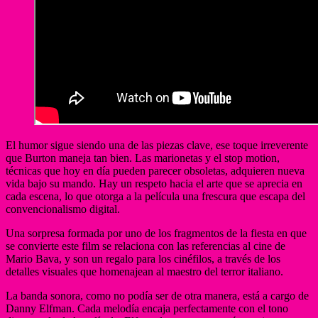
El humor sigue siendo una de las piezas clave, ese toque irreverente
que Burton maneja tan bien. Las marionetas y el stop motion,
técnicas que hoy en día pueden parecer obsoletas, adquieren nueva
vida bajo su mando. Hay un respeto hacia el arte que se aprecia en
cada escena, lo que otorga a la película una frescura que escapa del
convencionalismo digital.
Una sorpresa formada por uno de los fragmentos de la fiesta en que
se convierte este film se relaciona con las referencias al cine de
Mario Bava, y son un regalo para los cinéfilos, a través de los
detalles visuales que homenajean al maestro del terror italiano.
La banda sonora, como no podía ser de otra manera, está a cargo de
Danny Elfman. Cada melodía encaja perfectamente con el tono