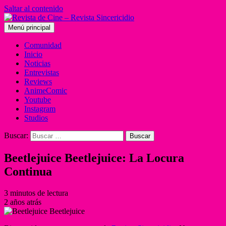
Saltar al contenido
Menú principal
Comunidad
Inicio
Noticias
Entrevistas
Reviews
AnimeComic
Youtube
Instagram
Studios
Buscar:
Beetlejuice Beetlejuice: La Locura
Continua
3 minutos de lectura
2 años atrás