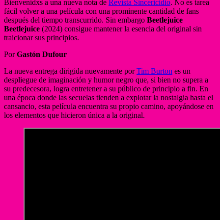
Bienvenidxs a una nueva nota de
Revista Sincericidio
. No es tarea
fácil volver a una película con una prominente cantidad de fans
después del tiempo transcurrido. Sin embargo
Beetlejuice
Beetlejuice
(2024) consigue mantener la esencia del original sin
traicionar sus principios.
Por
Gastón Dufour
La nueva entrega dirigida nuevamente por
Tim Burton
es un
despliegue de imaginación y humor negro que, si bien no supera a
su predecesora, logra entretener a su público de principio a fin. En
una época donde las secuelas tienden a explotar la nostalgia hasta el
cansancio, esta película encuentra su propio camino, apoyándose en
los elementos que hicieron única a la original.