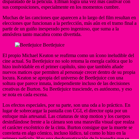
disparatado de la película. Elfman logra una vez más cautivar con
sus composiciones, especialmente en los momentos cumbre.
Muchas de las canciones que aparecen a lo largo del film resultan en
elecciones que funcionan a la perfección, más aún en el tramo final a
partir de un guiño inesperado pero ingenioso, que suma a la
atmósfera tanto macabra como divertida.
El propio Michael Keaton se reafirma como un ícono ineludible del
cine actual. Su Beetlejuice no solo retoma la energía caótica que lo
hizo inolvidable en el primer capítulo, sino que también añade
nuevos matices que permiten al personaje crecer dentro de su propia
locura. Keaton se apropia del universo de Beetlejuice con una
soltura que parece innata, independiente incluso de las decisiones
creativas de Burton. Su Beetlejuice trasciende, es autónomo, y eso
se nota en cada escena.
Los efectos especiales, por su parte, son una oda a lo práctico. En
lugar de sobrecargar la pantalla con CGI, el director opta por un
enfoque más artesanal. Las criaturas de stop motion y los cuerpos
desinflándose frente a la cámara son una maravilla visual que realza
el carácter excéntrico de la cinta. Burton consigue que la muerte se
convierta en algo cómico, incluso lúdico, tal como lo hizo en la
primera película. Hay una desdramatización de la tragedia que se