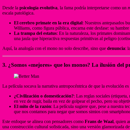
Desde la
psicología evolutiva
, la fama podría interpretarse como un
m
escala patológica.
El cerebro primate en la era digital
: Nuestros antepasados bu
Williams, como figura pública, encarna este desfase: su hambre 
La trampa del estatus
: En la naturaleza, los primates dominan
una jaula que hiperactiva respuestas primitivas al peligro (cortis
Aquí, la analogía con el mono no solo describe, sino que
denuncia
: 
3. ¿Somos «mejores» que los monos? La ilusión del pr
La película socava la narrativa antropocéntrica de que la evolución 
¿Civilización o domesticación?
: Las reglas sociales (etiquet
en vez de rugir, baila en vez de golpear el pecho, pero su objet
El mito de la razón
: La película sugiere que, pese a nuestra 
que nos contamos para negar que somos simios con smartphone
Este enfoque se alinea con pensadores como
Frans de Waal
, quien 
una construcción cultural sofisticada, sino una versión glamorizada de 