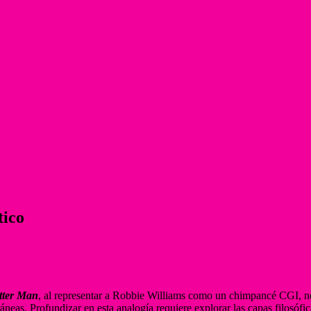
tico
tter Man
, al representar a Robbie Williams como un chimpancé CGI, no 
neas. Profundizar en esta analogía requiere explorar las capas filosófica