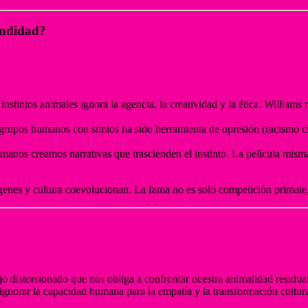
undidad?
nstintos animales ignora la agencia, la creatividad y la ética. Williams 
grupos humanos con simios ha sido herramienta de opresión (racismo ci
humanos creamos narrativas que trascienden el instinto. La película mism
 genes y cultura coevolucionan. La fama no es solo competición primate
o distorsionado que nos obliga a confrontar nuestra animalidad residua
 ignorar la capacidad humana para la empatía y la transformación cultura