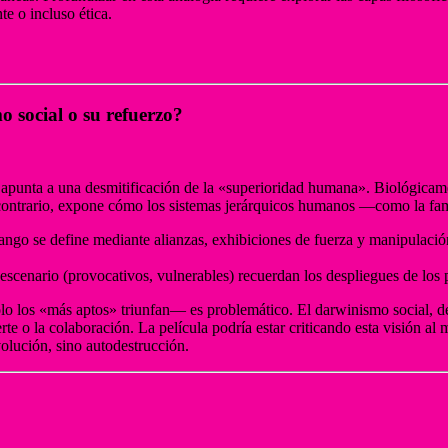
te o incluso ética.
o social o su refuerzo?
 apunta a una desmitificación de la «superioridad humana». Biológic
Al contrario, expone cómo los sistemas jerárquicos humanos —como la f
ngo se define mediante alianzas, exhibiciones de fuerza y manipulación 
 escenario (provocativos, vulnerables) recuerdan los despliegues de los
o los «más aptos» triunfan— es problemático. El darwinismo social, d
erte o la colaboración. La película podría estar criticando esta visión a
volución, sino autodestrucción.