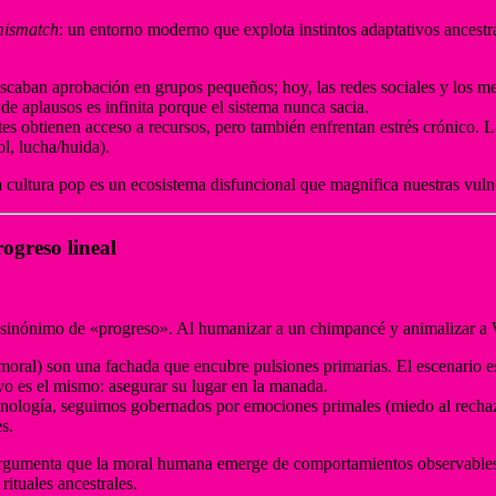
ismatch
: un entorno moderno que explota instintos adaptativos ancest
scaban aprobación en grupos pequeños; hoy, las redes sociales y los me
de aplausos es infinita porque el sistema nunca sacia.
tes obtienen acceso a recursos, pero también enfrentan estrés crónico. La
ol, lucha/huida).
la cultura pop es un ecosistema disfuncional que magnifica nuestras vuln
ogreso lineal
es sinónimo de «progreso». Al humanizar a un chimpancé y animalizar a 
a, moral) son una fachada que encubre pulsiones primarias. El escenario
ivo es el mismo: asegurar su lugar en la manada.
tecnología, seguimos gobernados por emociones primales (miedo al rechaz
s.
argumenta que la moral humana emerge de comportamientos observables en
rituales ancestrales.