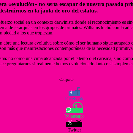
dera «evolución» no sería escapar de nuestro pasado pri
estruirnos en la jaula de oro del estatus.
fuerzo social en un contexto darwinista donde el reconocimiento es sin
tema de jerarquías en los grupos de primates. Williams luchó con la adi
n piedad a los que tropiezan.
bre una lectura evolutiva sobre cómo el ser humano sigue atrapado en
 son más que manifestaciones contemporáneas de la necesidad primitiva 
ana: no como una cima alcanzada por el talento o el carisma, sino como u
hace preguntarnos si realmente hemos evolucionado tanto o si simpleme
Compartir
Facebook
Whatsapp
Twitter