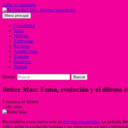
Saltar al contenido
Menú principal
Comunidad
Inicio
Noticias
Entrevistas
Reviews
AnimeComic
Youtube
Instagram
Studios
Buscar:
Better Man: Fama, evolución y el dilema é
5 minutos de lectura
1 año atrás
Bienvenidxs a una nueva nota de
Revista Sincericidio
. La película
Be
crítico sobre la evolución humana y las estructuras sociales contemporá