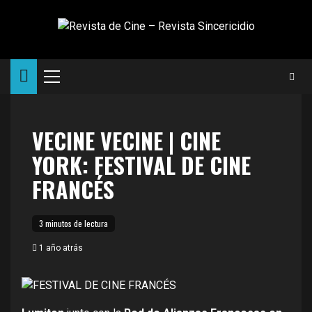
Saltar
al
contenido
Menú
principal
VECINE VECINE | CINE
YORK: FESTIVAL DE CINE
FRANCÉS
3 minutos de lectura
1 año atrás