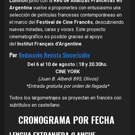
Lumiton
junto con la
Red de Alianzas Francesas en
Argentina
vuelve a proponerles con entusiasmo una
selección de películas francesas contemporáneas en
el marco del
Festival de Cine Francés
, descubriendo
nuevas miradas, caras y voces. Este proyecto
cinematográfico es posible gracias al apoyo
del
Institut Français d’Argentine
.
Por
Redacción Revista Sincericidio
Del 6 al 10 de agosto | 18 y 20.30hs.
CINE YORK
(Juan B. Alberdi 895, Olivos)
*Entrada gratuita por orden de llegada*
Todos los largometrajes se proyectan en francés con
subtítulos en castellano.
CRONOGRAMA POR FECHA
LENGUA EXTRANJERA (LANGUE