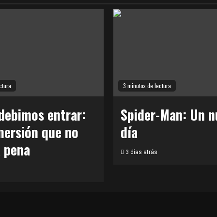
ctura
3 minutos de lectura
debimos entrar:
Spider-Man: Un n
mersión que no
día
a pena
3 días atrás