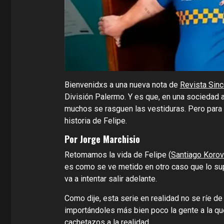
Bienvenidxs a una nueva nota de
Revista Sinc
División Palermo. Y es que, en una sociedad ac
muchos se rasguen las vestiduras. Pero para
historia de Felipe.
Por Jorge Marchisio
Retomamos la vida de Felipe (
Santiago Koro
es como se ve metido en otro caso que lo sup
va a intentar salir adelante.
Como dije, esta serie en realidad no se ríe de
importándoles más bien poco la gente a la q
cachetazos a la realidad.