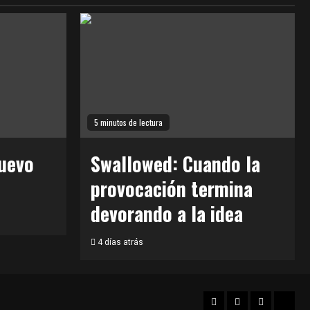
5 minutos de lectura
uevo
Swallowed: Cuando la
provocación termina
devorando a la idea
4 días atrás
Facebook
Twitter
Instagram
TikT