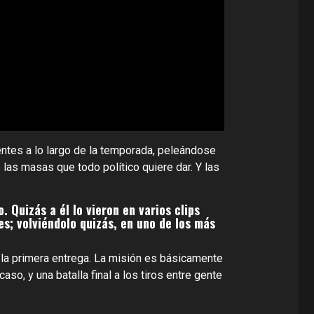
entes a lo largo de la temporada, peleándose
las masas que todo político quiere dar. Y las
 Quizás a él lo vieron en varios clips
es; volviéndolo quizás, en uno de los más
 la primera entrega. La misión es básicamente
so, y una batalla final a los tiros entre gente