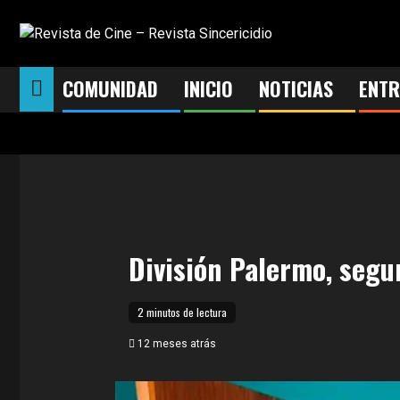
Saltar
al
contenido
COMUNIDAD
INICIO
NOTICIAS
ENTR
División Palermo, seg
2 minutos de lectura
12 meses atrás