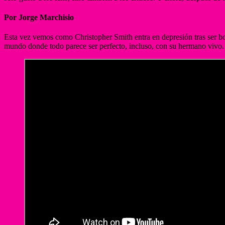
Por Jorge Marchisio
Esta vez vemos como Christopher Smith entra en depresión tras ser bo
mundo donde todo parece ser perfecto, incluso, con su hermano vivo. P