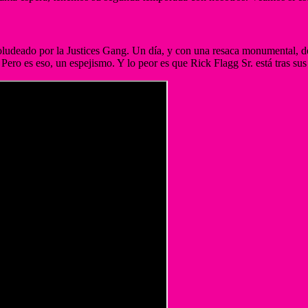
ludeado por la Justices Gang. Un día, y con una resaca monumental, dec
ero es eso, un espejismo. Y lo peor es que Rick Flagg Sr. está tras sus