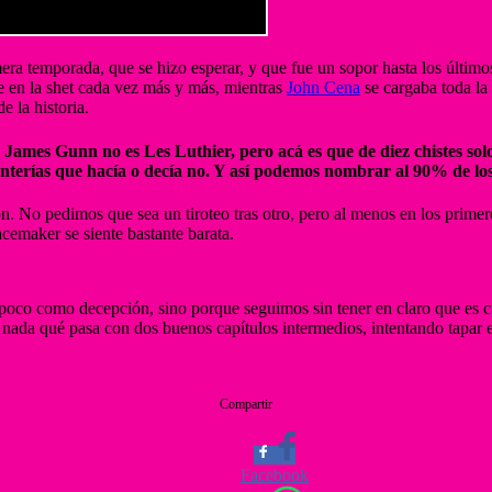
imera temporada, que se hizo esperar, y que fue un sopor hasta los último
e en la shet cada vez más y más, mientras
John Cena
se cargaba toda la 
 la historia.
ames Gunn no es Les Luthier, pero acá es que de diez chistes solo 
s tonterías que hacía o decía no. Y así podemos nombrar al 90% de lo
n. No pedimos que sea un tiroteo tras otro, pero al menos en los prime
cemaker se siente bastante barata.
n poco como decepción, sino porque seguimos sin tener en claro que es 
si nada qué pasa con dos buenos capítulos intermedios, intentando tapar 
Compartir
Facebook