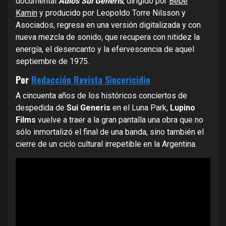
documental
Adiós Sui Géneris
, dirigido por
Bebe
Kamin
y producido por Leopoldo Torre Nilsson y
Asociados, regresa en una versión digitalizada y con
nueva mezcla de sonido, que recupera con nitidez la
energía, el desencanto y la efervescencia de aquel
septiembre de 1975.
Por
Redacción Revista Sincericidio
A cincuenta años de los históricos conciertos de
despedida de
Sui Generis
en el Luna Park,
Lupino
Films
vuelve a traer a la gran pantalla una obra que no
sólo inmortalizó el final de una banda, sino también el
cierre de un ciclo cultural irrepetible en la Argentina.