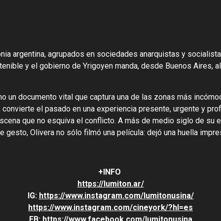
nia argentina, agrupados en sociedades anarquistas y socialista
tenible y el gobierno de Yrigoyen manda, desde Buenos Aires, al
mo un documento vital que captura una de las zonas más incómoda
n, convierte el pasado en una experiencia presente, urgente y pr
escena que no esquiva el conflicto. A más de medio siglo de su e
e gesto, Olivera no sólo filmó una película: dejó una huella impr
+INFO
https://lumiton.ar/
IG:
https://www.instagram.com/lumitonusina/
https://www.instagram.com/cineyork/?hl=es
FB:
https://www.facebook.com/lumitonusina