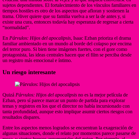
sujetos dependientes. El fortalecimiento de los vínculos familiares en
tiempos hostiles es otro de los aspectos que afloran y sostienen la
trama. Oliver quiere que su familia vuelva a ser la de antes y, si
existe una cura, entonces todavía hay esperanza de regresar a cierta
“normalidad”.
En
Párvulos: Hijos del apocalipsis
, Isaac Ezban prioriza el drama
familiar ambientado en un mundo al borde del colapso por encima
del terror puro. Si bien tiene imágenes fuertes, con el gore como
protagonista, las ideas centrales hacen que el film se perciba desde
un registro más emocional e íntimo.
Un riesgo interesante
Quizá
Párvulos: Hijos del apocalipsis
no es la mejor película de
Ezban, pero sí parece marcar un punto de partida para explorar
temas y registros en los que el director no había incursionado con
tanta profundidad, aunque esto implique asumir ciertos riesgos con
resultados dispares.
Entre los aspectos menos logrados se encuentran la exageración de
algunas situaciones, donde el relato por momentos parece pasarse de
rosca, y ciertos huecos argumentales del guion. Por ejemplo, al