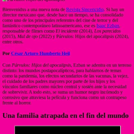
Bienvenidxs a una nueva nota de
Revista Sincericidio
. Si hay un
director mexicano que, desde hace un tiempo, se ha consolidado
como uno de los principales referentes del cine de terror y del
fantástico contemporáneo latinoamericano, ese es
Isaac Ezban
,
responsable de filmes como
El incidente
(2014),
Los parecidos
(2015),
Mal de ojo
(2022) y Párvulos: Hijos del apocalipsis (2024),
entre otros.
Por
César Arturo Humberto Heil
Con
Párvulos: Hijos del apocalipsis
, Ezban se adentra en un terreno
distinto: los mundos postapocalípticos, para hablarnos de temas
como la pandemia, los efectos secundarios de las vacunas, la vejez,
el cuidado de los padres mayores por parte de los hijos y los
vínculos familiares como núcleo central y sostén ante la necesidad
de sobrevivir. A todo esto, se suma un humor negro incómodo y
corrosivo que atraviesa la película y funciona como un contrapeso
frente al horror.
Una familia atrapada en el fin del mundo