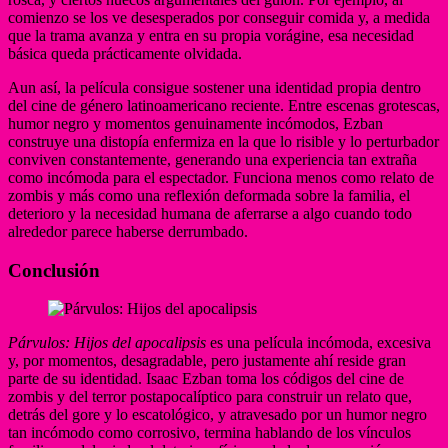
comienzo se los ve desesperados por conseguir comida y, a medida
que la trama avanza y entra en su propia vorágine, esa necesidad
básica queda prácticamente olvidada.
Aun así, la película consigue sostener una identidad propia dentro
del cine de género latinoamericano reciente. Entre escenas grotescas,
humor negro y momentos genuinamente incómodos, Ezban
construye una distopía enfermiza en la que lo risible y lo perturbador
conviven constantemente, generando una experiencia tan extraña
como incómoda para el espectador. Funciona menos como relato de
zombis y más como una reflexión deformada sobre la familia, el
deterioro y la necesidad humana de aferrarse a algo cuando todo
alrededor parece haberse derrumbado.
Conclusión
Párvulos: Hijos del apocalipsis
es una película incómoda, excesiva
y, por momentos, desagradable, pero justamente ahí reside gran
parte de su identidad. Isaac Ezban toma los códigos del cine de
zombis y del terror postapocalíptico para construir un relato que,
detrás del gore y lo escatológico, y atravesado por un humor negro
tan incómodo como corrosivo, termina hablando de los vínculos