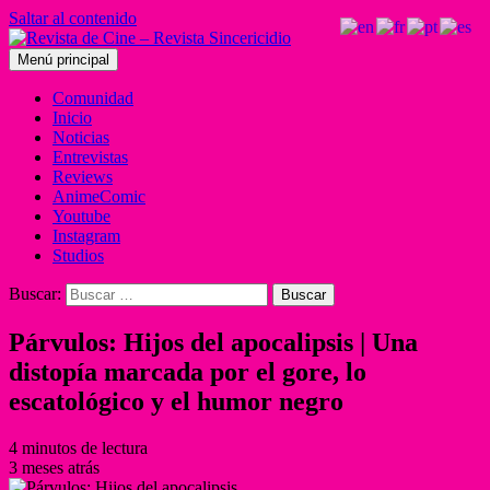
Saltar al contenido
Menú principal
Comunidad
Inicio
Noticias
Entrevistas
Reviews
AnimeComic
Youtube
Instagram
Studios
Buscar:
Párvulos: Hijos del apocalipsis | Una
distopía marcada por el gore, lo
escatológico y el humor negro
4 minutos de lectura
3 meses atrás