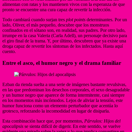
alimentan con ratas y los mantienen vivos con la esperanza de que
pronto se encuentre una cura capaz de revertir la infección.
Todo cambiará cuando surjan tres
plot points
determinantes. Por un
lado, Oliver, el más pequeño, descubre que los monstruos
confinados en el sótano son, en realidad, sus padres. Por otro lado,
irrumpe en la casa Valeria (Carla Adell), un personaje decisivo para
el giro final de la trama. Y, por último, descubren que ya existe una
droga capaz de revertir los síntomas de los infectados. Hasta aquí
cuento.
Entre el asco, el humor negro y el drama familiar
Ezban da rienda suelta a una serie de imágenes bastante revulsivas,
en las que predominan los desechos corporales, el sexo desagradable
y un humor negro que aparece de forma intermitente, casi siempre
en los momentos más incómodos. Lejos de aliviar la tensión, este
humor funciona como un elemento perturbador que acentúa lo
grotesco, reforzando la incomodidad en lugar de disiparla.
Esta combinación hace que, por momentos,
Párvulos: Hijos del
apocalipsis
se sienta difícil de digerir. En este sentido, se vuelve
evidente una mirada sobre la vejez y lo que implica convertirse en