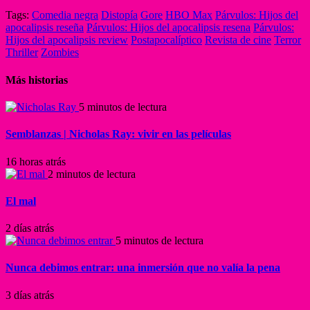
Tags:
Comedia negra
Distopía
Gore
HBO Max
Párvulos: Hijos del
apocalipsis reseña
Párvulos: Hijos del apocalipsis resena
Párvulos:
Hijos del apocalipsis review
Postapocalíptico
Revista de cine
Terror
Thriller
Zombies
Más historias
5 minutos de lectura
Semblanzas | Nicholas Ray: vivir en las películas
16 horas atrás
2 minutos de lectura
El mal
2 días atrás
5 minutos de lectura
Nunca debimos entrar: una inmersión que no valía la pena
3 días atrás