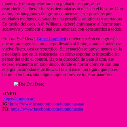
muertos, y un magnetófono con grabaciones que, al ser
reproducidas, liberan fuerzas demoníacas ocultas en el bosque. Uno
a uno, los integrantes del grupo comienzan a ser poseídos por
entidades malignas, desatando una pesadilla sangrienta y aterradora.
En medio del caos, Ash Williams, deberá enfrentarse al horror para
sobrevivir y combatir el mal que amenaza con consumirlos a todos.
En
The Evil Dead
,
Bruce Campbell
convierte a Ash en algo más
que un protagonista: un cuerpo llevado al límite, donde el miedo se
vuelve físico, casi coreográfico. Su actuación se apoya menos en la
psicología que en la resistencia, en cómo soportar lo imposible sin
perder del todo el control. Bajo la dirección de Sam Raimi, ese
exceso encuentra un tono único, donde el horror convive con una
energía incómodamente lúdica. De ahí nace una figura que no es
héroe ni víctima, sino alguien que sobrevive transformándose.
+INFO
https://lumiton.ar/
IG:
https://www.instagram.com/lumitonusina/
FB:
https://www.facebook.com/lumitonusina