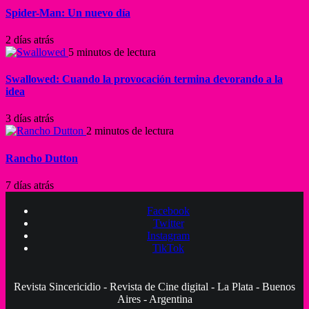
Spider-Man: Un nuevo día
2 días atrás
5 minutos de lectura
Swallowed: Cuando la provocación termina devorando a la
idea
3 días atrás
2 minutos de lectura
Rancho Dutton
7 días atrás
Facebook
Twitter
Instagram
TikTok
Revista Sincericidio - Revista de Cine digital - La Plata - Buenos
Aires - Argentina