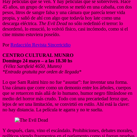
Hay películas que se ven. Y hay películas que se sobreviven. Hace
45 años, un grupo de veinteañeros se metió en una cabaña, con dos
pesos, litros de sangre falsa y una cámara que parecía tener vida
propia, y salió de ahí con algo que todavía hoy late como una
descarga eléctrica.
The Evil Dead
no sólo redefinió el terror: lo
desordenó, lo ensució, lo volvió físico, casi incómodo, como si el
cine mismo estuviera poseído.
Por
Redacción Revista Sincericidio
CENTRO CULTURAL MUNRO
Domingo 24 mayo – a las 18.30 hs
(Vélez Sarsfield 4650, Munro)
*Entrada gratuita por orden de llegada*
Lo que Sam Raimi hizo no fue “asustar”: fue inventar una forma.
Una cámara que corre como un demonio entre los árboles, cuerpos
que se retuercen más allá de lo humano, humor negro filtrándose en
medio del horror más crudo. Todo con una precariedad feroz que,
lejos de ser una limitación, se convirtió en estilo. Ahí está la clave:
no hay distancia. La película te agarra y no te suelta.
Y después, claro, vino el escándalo. Prohibiciones, debates morales,
políticos viendo fragmentos en el parlamento como si fueran pruebas