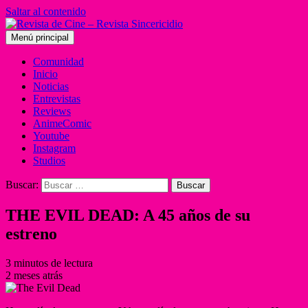
Saltar al contenido
Menú principal
Comunidad
Inicio
Noticias
Entrevistas
Reviews
AnimeComic
Youtube
Instagram
Studios
Buscar:
THE EVIL DEAD: A 45 años de su
estreno
3 minutos de lectura
2 meses atrás