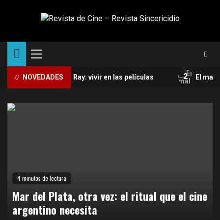
Saltar
al
contenido
Menú
principal
2
lanzas | Nicholas Ray: vivir en las películas
NOVEDADES
El mal
4 minutos de lectura
Mar del Plata, otra vez: el ritual que el cine
argentino necesita