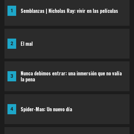
El mal
2
Nunca debimos entrar: una inmersión que no valía
3
la pena
Spider-Man: Un nuevo día
4
Swallowed: Cuando la provocación termina
5
devorando a la idea