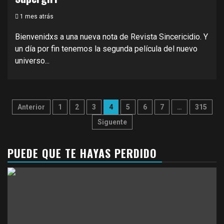
1 mes atrás
Bienvenidxs a una nueva nota de Revista Sincericidio. Y
un día por fin tenemos la segunda película del nuevo
universo...
Paginación
Anterior
1
2
3
4
5
6
7
…
315
de
Siguente
entradas
PUEDE QUE TE HAYAS PERDIDO