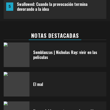
Semblanzas | Nicholas Ray: vivir en las películas
1
El mal
2
NOTAS DESTACADAS
Semblanzas | Nicholas Ray: vivir en las
películas
Nunca debimos entrar: una inmersión que no valía
3
la pena
El mal
Spider-Man: Un nuevo día
4