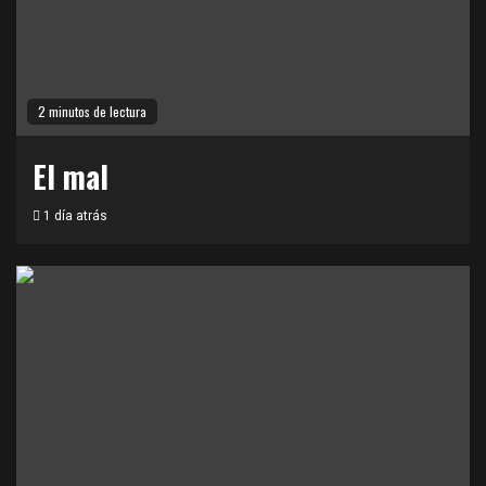
2 minutos de lectura
El mal
1 día atrás