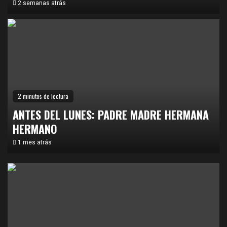
2 semanas atrás
2 minutos de lectura
ANTES DEL LUNES: PADRE MADRE HERMANA
HERMANO
Semblanzas | Nicholas Ray: vivir en las películas
1
1 mes atrás
El mal
2