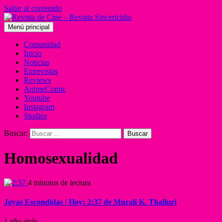
Saltar al contenido
Menú principal
Comunidad
Inicio
Noticias
Entrevistas
Reviews
AnimeComic
Youtube
Instagram
Studios
Buscar:
Homosexualidad
4 minutos de lectura
Joyas Escondidas | Hoy: 2:37 de Murali K. Thalluri
1 año atrás